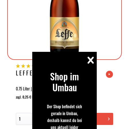
(
4
)
LEFFE BLONDE 0,75L
Shop im
Umbau
0.75 Liter | 6.6 % Vol | 6,99 € | (9,32 € * / 1 Liter)
zzgl. 0,25 € EINWEG Pfand
Der Shop befindet sich
gerade in Umbau,
In den Warenkorb
deshalb kannst du bei
uns aktuell leider