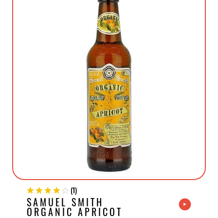
(
1
)
SAMUEL SMITH
ORGANIC APRICOT