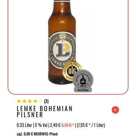
(
3
)
LEMKE BOHEMIAN
PILSNER
0.33 Liter | 5 % Vol | 2,49 €
3,19 € *
| (7,55 € * / 1 Liter)
zzgl. 0,08 € MEHRWEG-Pfand