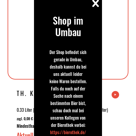
Shop im
Umbau
Der Shop befindet sich
gerade in Umbau,
deshalb kannst du bei
uns aktuell leider
keine Waren bestellen.
Falls du noch auf der
TH. KÖNIG ZWICKL
Suche nach einem
bestimmten Bier bist,
0.33 Liter | 5.3 % Vol | 0,79 €
1,29 € *
| (2,39 € * / 1 Liter)
schau doch mal bei
unseren Kollegen von
zzgl. 0,08 € MEHRWEG-Pfand
der Bierothek vorbei:
Mindesthaltbarkeitsdatum: 24.06.2021
https://bierothek.de/
Aktuell Ausverkauft