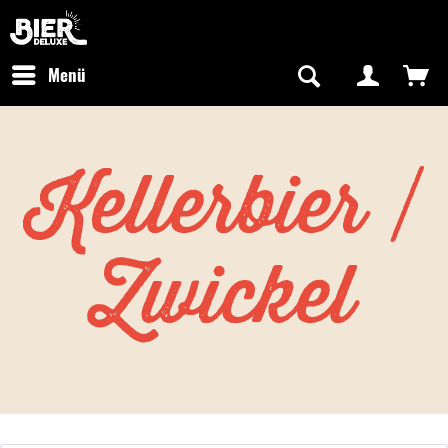
Newsletter abonnieren
Kostenfreier Versand in Deutschland
Hotline:
+49 0800 243768435
/ Mo-Fr: 09:00 - 16:00 Uhr
Menü
Kellerbier /
Zwickel