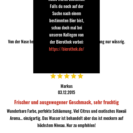
Falls du noch auf der
Suche nach einem
Thees
bestimmten Bier bist,
26.01.2016
schau doch mal bei
Wässrig im Abgang
unseren Kollegen von
Von der Nase her sensationell, im Mund gut, aber im Abgang nur wässrig.
der Bierothek vorbei:
vielleicht eher was für den Sommer.
https://bierothek.de/
Markus
03.12.2015
Frischer und ausgewogener Geschmack, sehr fruchtig
Wunderbare Farbe, perfekte Schäumung. Viel Citrus und exotisches Hawaii
Aroma... einzigartig. Das Wasser ist behandelt aber das ist meckern auf
höchstem Niveau. Nur zu empfehlen!