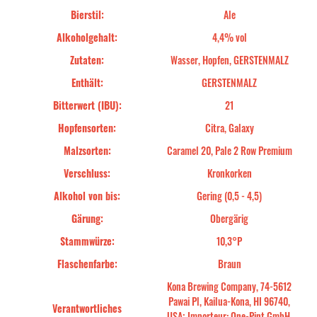
Bierstil:
Ale
Alkoholgehalt:
4,4% vol
Zutaten:
Wasser, Hopfen, GERSTENMALZ
Enthält:
GERSTENMALZ
Bitterwert (IBU):
21
Hopfensorten:
Citra, Galaxy
Malzsorten:
Caramel 20, Pale 2 Row Premium
Verschluss:
Kronkorken
Alkohol von bis:
Gering (0,5 - 4,5)
Gärung:
Obergärig
Stammwürze:
10,3°P
Flaschenfarbe:
Braun
Kona Brewing Company, 74-5612
Pawai Pl, Kailua-Kona, HI 96740,
Verantwortliches
USA; Importeur: One-Pint GmbH,