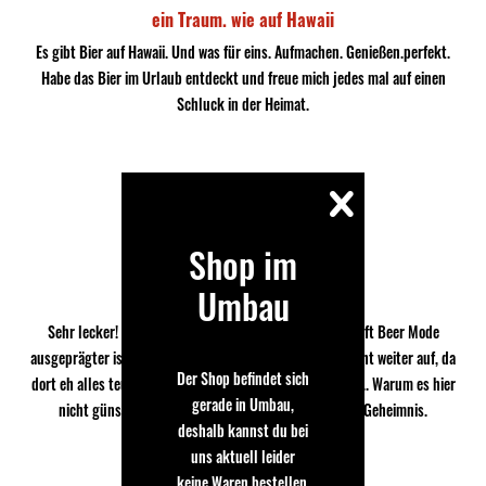
ein Traum. wie auf Hawaii
Es gibt Bier auf Hawaii. Und was für eins. Aufmachen. Genießen.perfekt.
Habe das Bier im Urlaub entdeckt und freue mich jedes mal auf einen
Schluck in der Heimat.
Jan
Shop im
15.06.2016
Umbau
Lecker, aber überteuert
Sehr lecker! Kenne das Bier aus Hong Kong, wo die Craft Beer Mode
ausgeprägter ist. Dort in etwa identischer Preis. Fällt nicht weiter auf, da
Der Shop befindet sich
dort eh alles teurer ist aufgrund von hohen Mieten, etc. ... Warum es hier
gerade in Umbau,
nicht günstiger geht als 8 € der Liter, bleibt mir ein Geheimnis.
deshalb kannst du bei
uns aktuell leider
keine Waren bestellen.