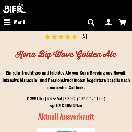
Newsletter abonnieren
Kostenfreier Versand in Deutschland
Hotline:
+49 0800 243768435
/ Mo-Fr: 09:00 - 16:00 Uhr
Menü
(
9
)
Kona Big Wave Golden Ale
Ein sehr fruchtiges und leichtes Ale von Kona Brewing aus Hawaii.
Intensive Maracuja- und Passionsfruchtnoten begeistern bereits nach
dem ersten Schluck.
0.355 Liter | 4.4 % Vol | 3,39 € | (9,55 € * / 1 Liter)
zzgl. 0,25 € EINWEG Pfand
Aktuell Ausverkauft