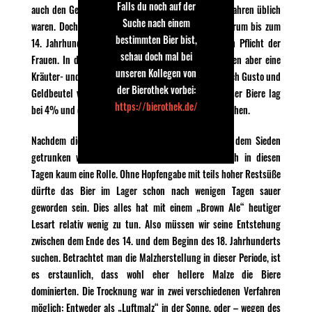
Falls du noch auf der
auch den Geschmack der Biere, weswegen beide Verfahren üblich
Suche nach einem
waren. Doch wie schmeckte ein solches Bier? Wiederum bis zum
bestimmten Bier bist,
14. Jahrhundert gehörte das Brauen zur häuslichen Pflicht der
schau doch mal bei
Frauen. In deren Ales fand kaum Hopfen, stattdessen aber eine
unseren Kollegen von
Kräuter- und Gewürzmischung Verwendung, die je nach Gusto und
der Bierothek vorbei:
Geldbeutel verändert wurde. Der Alkoholgehalt dieser Biere lag
https://bierothek.de/
bei 4% und deutlich mehr, um die Haltbarkeit zu erhöhen.
Nachdem die Gebräue schon ab 12 Stunden nach dem Sieden
getrunken wurden, spielte die Haltbarkeit dennoch in diesen
Tagen kaum eine Rolle. Ohne Hopfengabe mit teils hoher Restsüße
dürfte das Bier im Lager schon nach wenigen Tagen sauer
geworden sein. Dies alles hat mit einem „Brown Ale“ heutiger
Lesart relativ wenig zu tun. Also müssen wir seine Entstehung
zwischen dem Ende des 14. und dem Beginn des 18. Jahrhunderts
suchen. Betrachtet man die Malzherstellung in dieser Periode, ist
es erstaunlich, dass wohl eher hellere Malze die Biere
dominierten. Die Trocknung war in zwei verschiedenen Verfahren
möglich: Entweder als „Luftmalz“ in der Sonne, oder – wegen des