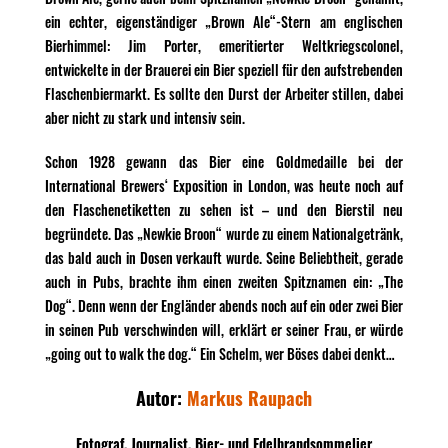
ein echter, eigenständiger „Brown Ale“-Stern am englischen
Bierhimmel: Jim Porter, emeritierter Weltkriegscolonel,
entwickelte in der Brauerei ein Bier speziell für den aufstrebenden
Flaschenbiermarkt. Es sollte den Durst der Arbeiter stillen, dabei
aber nicht zu stark und intensiv sein.
Schon 1928 gewann das Bier eine Goldmedaille bei der
International Brewers‘ Exposition in London, was heute noch auf
den Flaschenetiketten zu sehen ist – und den Bierstil neu
begründete. Das „Newkie Broon“ wurde zu einem Nationalgetränk,
das bald auch in Dosen verkauft wurde. Seine Beliebtheit, gerade
auch in Pubs, brachte ihm einen zweiten Spitznamen ein: „The
Dog“. Denn wenn der Engländer abends noch auf ein oder zwei Bier
in seinen Pub verschwinden will, erklärt er seiner Frau, er würde
„going out to walk the dog.“ Ein Schelm, wer Böses dabei denkt…
Autor:
Markus Raupach
Fotograf, Journalist, Bier- und Edelbrandsommelier