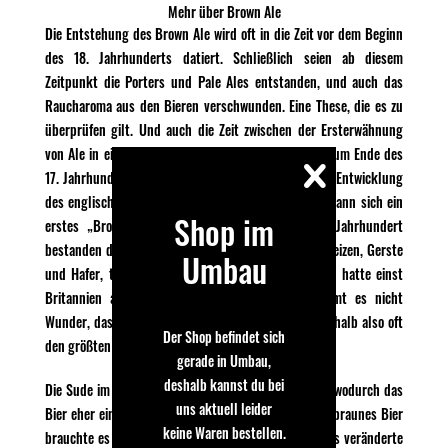
Mehr über Brown Ale
Die Entstehung des Brown Ale wird oft in die Zeit vor dem Beginn
des 18. Jahrhunderts datiert. Schließlich seien ab diesem
Zeitpunkt die Porters und Pale Ales entstanden, und auch das
Raucharoma aus den Bieren verschwunden. Eine These, die es zu
überprüfen gilt. Und auch die Zeit zwischen der Ersterwähnung
von Ale in einem Erlass von 688 nach Christus bis zum Ende des
17. Jahrhunderts ist lang. Also lohnt ein Blick in die Entwicklung
des englischen Bieres in dieser Zeit, um zu sehen, wann sich ein
Shop im
erstes „Brown Ale“ datieren lässt. Bis zum 14. Jahrhundert
bestanden die Biere auf der Insel in der Regel aus Weizen, Gerste
Umbau
und Hafer, teils vermälzt, teils nicht. Schon Caesar hatte einst
Britannien als Kornkammer erobert, und so nimmt es nicht
Wunder, dass Weizen oft billiger als Gerste war, deshalb also oft
Der Shop befindet sich
den größten Anteil am Biergetreide hatte.
gerade in Umbau,
deshalb kannst du bei
Die Sude im Mittelalter waren oft nur kurz gekocht, wodurch das
uns aktuell leider
Bier eher eine helle Farbe hatte. Für ein dunkleres, braunes Bier
keine Waren bestellen.
brauchte es eine Kochzeit von mehreren Stunden. Das veränderte