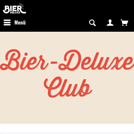
Newsletter abonnieren
Kostenfreier Versand in Deutschland
Hotline:
+49 0800 243768435
/ Mo-Fr: 09:00 - 16:00 Uhr
Menü
Bier-Deluxe
Club