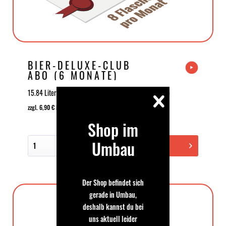
BIER-DELUXE-CLUB
ABO (6 MONATE)
15.84 Liter | 199,99 €
184,59 € *
| (12,63 € * / 1 Liter)
zzgl. 6,90 € Mischpfand für 6 Monate
Shop im
Umbau
In den Warenkorb
Der Shop befindet sich
gerade in Umbau,
deshalb kannst du bei
uns aktuell leider