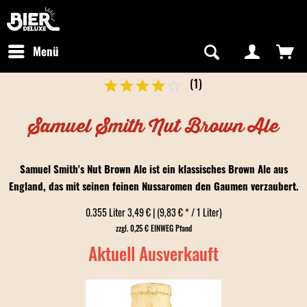
Newsletter abonnieren
Kostenfreier Versand in Deutschland
Hotline:
+49 0800 243768435
/ Mo-Fr: 09:00 - 16:00 Uhr
Menü
(
1
)
Samuel Smith Nut Brown Ale
Samuel Smith's Nut Brown Ale ist ein klassisches Brown Ale aus
England, das mit seinen feinen Nussaromen den Gaumen verzaubert.
0.355 Liter 3,49 € | (9,83 € * / 1 Liter)
zzgl. 0,25 € EINWEG Pfand
Aktuell Ausverkauft