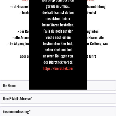
gerade in Umbau,
- rot-braune Farbe mit leichter, schnell zerfallender Schaumbildung
deshalb kannst du bei
- leichte Aromen nach Toffee, Nuss und etwas Dörrobst
uns aktuell leider
- passende Carbonisierung
keine Waren bestellen.
- der Antrunk ist unaufgeregt mild
Falls du noch auf der
- der Körper bleibt schlank, ohne ins wässrige abzugleiten
Suche nach einem
- alle Aromen verbinden sich zu einem runden, gut trinkbaren Ale
bestimmten Bier bist,
- im Abgang kommen die Bitterelemente etwas stärker zur Geltung, was
schau doch mal bei
dann
unseren Kollegen von
aber auch erstmals zu einer leichten Wässrigkeit führt
der Bierothek vorbei:
https://bierothek.de/
Bewertung schreiben