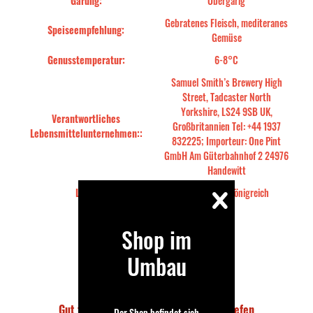
Gärung:
Obergärig
Gebratenes Fleisch, mediteranes
Speiseempfehlung:
Gemüse
Genusstemperatur:
6-8°C
Samuel Smith’s Brewery High
Street, Tadcaster North
Yorkshire, LS24 9SB UK,
Verantwortliches
Großbritannien Tel: +44 1937
Lebensmittelunternehmen::
832225; Importeur: One Pint
GmbH Am Güterbahnhof 2 24976
Handewitt
Land:
Vereinigtes Königreich
Shop im
Umbau
Fallaway
01.07.2016
Gut trinkbares Ale, ohne Höhen und Tiefen
Der Shop befindet sich