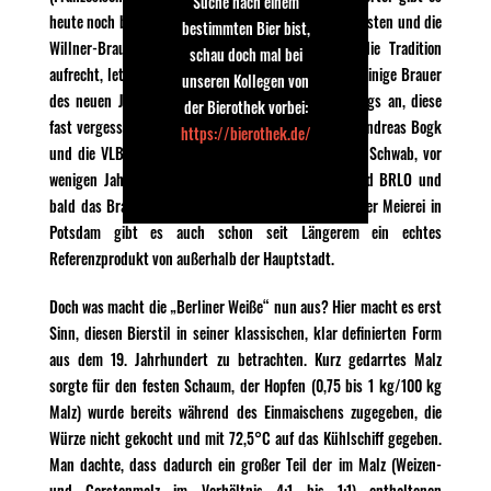
Suche nach einem
heute noch bzw. wieder. Nur Kindl/Schultheiss im Westen und die
bestimmten Bier bist,
Willner-Brauerei im Osten hielten anschließend die Tradition
schau doch mal bei
aufrecht, letztere aber nur bis in die 1980er Jahre. Einige Brauer
unseren Kollegen von
des neuen Jahrtausends schicken sich nun allerdings an, diese
der Bierothek vorbei:
fast vergessene Tradition wiederzubeleben: Pionier Andreas Bogk
https://bierothek.de/
und die VLB, nur kurz darauf „Brewbaker“ Michael Schwab, vor
wenigen Jahren dann „Schneeeule“ Ulrike Genz und BRLO und
bald das Brauhaus Lemke. Mit der „Weissen“ aus der Meierei in
Potsdam gibt es auch schon seit Längerem ein echtes
Referenzprodukt von außerhalb der Hauptstadt.
Doch was macht die „Berliner Weiße“ nun aus? Hier macht es erst
Sinn, diesen Bierstil in seiner klassischen, klar definierten Form
aus dem 19. Jahrhundert zu betrachten. Kurz gedarrtes Malz
sorgte für den festen Schaum, der Hopfen (0,75 bis 1 kg/100 kg
Malz) wurde bereits während des Einmaischens zugegeben, die
Würze nicht gekocht und mit 72,5°C auf das Kühlschiff gegeben.
Man dachte, dass dadurch ein großer Teil der im Malz (Weizen-
und Gerstenmalz im Verhältnis 4:1 bis 1:1) enthaltenen