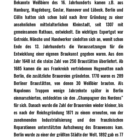
Bekannte Weißbiere des 16. Jahrhunderts kamen z.B. aus
Hamburg, Magdeburg, Goslar, Hannover und Lübeck. Berlin und
Cölln hatten sich schon bald nach ihrer Gründung zu einer
ansehnlichen mittelalterlichen Kleinstadt, seit 1307 mit
gemeinsamem Rathaus, entwickelt. Ein wichtiges Exportgut war
Getreide. Mönche und Handwerker siedelten sich an, womit schon
Ende des 13. Jahrhunderts die Voraussetzungen für die
Entwicklung einer eigenen Braukunst gegeben waren. Aus dem
Jahr 1648 ist die stolze Zahl von 250 Braustätten überliefert. Ab
1685 kamen die aus Frankreich vertriebenen Hugenotten nach
Berlin, die zusätzliche Brauereien gründeten. 1770 waren es 289
Berliner Braustätten, von denen 30 Weißbier brauten. Als
Napoleons Truppen wenige Jahrzehnte später in Berlin
einmarschierten, entdeckten sie den „Champagner des Nordens“
für sich. Danach wurde die Zahl der Brauereien wieder kleiner, bis
es nach der Reichsgründung 1871 zu einem erneuten, von der
zunehmenden Industrialisierung und den französischen
Reparationen unterstützten Aufschwung des Brauwesens kam.
Berlin wurde zu einer der größten Städte der Welt. 1892 gab es 77