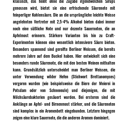
klassisch, das heißt ohne die Zugabe irgendwelchen Sirups
genossen wird, bietet sie eine erfrischende Säurenote mit
feinperliger Kohlensäure. Die an die ursprüngliche leichte Weisse
angelehnten Vertreter mit 2,5-4% Alkohol bieten dabei immer
noch eine süßliche Note und nur dezente Sauernoten, die an
Apfelmost erinnern. Stärkere Varianten bis hin zu Craft-
Experimenten können eine wesentlich intensivere Säure bieten.
Besonders spannend sind gereifte Berliner Weissen, die bereits
mehrere Jahre auf dem Buckel haben. Hier entwickelt sich eine
besonders runde Säurenote, die mit den besten Weinen mithalten
kann. Grundsätzlich unterscheidet man Berliner Weissen, die
unter Verwendung wilder Hefen (Stichwort Brettanomyces)
vergoren wurden (wie beispielsweise die Biere der Meierei in
Potsdam oder von Schneeeule) und diejenigen, die mit
Milchsäurebakterien gesäuert wurden. Bei ersteren sind die
Anklänge an Apfel- und Birnenmost stärker, und die Säurenoten
sind komplex in ein Aromenbett eingebunden. Letztere hingegen
zeigen eine klare Sauernote, die die anderen Aromen dominiert.