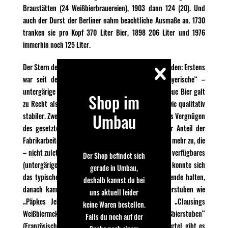
Braustätten (24 Weißbierbrauereien), 1903 dann 124 (20). Und
auch der Durst der Berliner nahm beachtliche Ausmaße an. 1730
tranken sie pro Kopf 370 Liter Bier, 1898 206 Liter und 1976
immerhin noch 125 Liter.
Der Stern des Berliner Weißbieres sank aus zwei Gründen: Erstens
war seit der Mitte des 19. Jahrhunderts die „bayerische“ –
untergärige – Brauweise auf dem Vormarsch. Das neue Bier galt
Shop im
zu Recht als einfacher und billiger herzustellen, sowie qualitativ
Umbau
stabiler. Zweitens war die Berliner Weiße ein typisches Vergnügen
des gesetzten Bürgertums der Biedermeierzeit. Der Anteil der
Fabrikarbeiter nahm mit der Industrialisierung immer mehr zu, die
– nicht zuletzt während der Arbeit – gerne auf leicht verfügbares
Der Shop befindet sich
(untergäriges) Flaschenbier zurückgriffen. Dennoch konnte sich
gerade in Umbau,
das typische Berliner Getränk bis zur Jahrhundertwende halten,
deshalb kannst du bei
danach kam Stück für Stück das Aus für Weißbierstuben wie
uns aktuell leider
„Päpkes Jeheimratskneipe“ (Jerusalemer Straße), „Clausings
keine Waren bestellen.
Weißbiermekka“ (Zimmerstraße) oder „Haases Weißbierstuben“
Falls du noch auf der
(Französische Straße). Den „Nußbaum“ im Nikolaiviertel gibt es