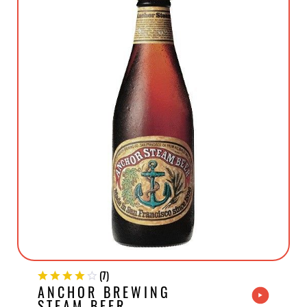
(
7
)
ANCHOR BREWING
STEAM BEER