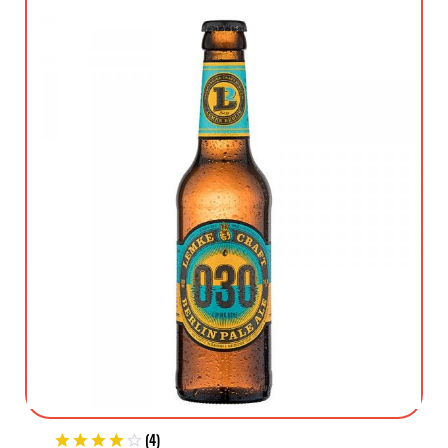
(
4
)