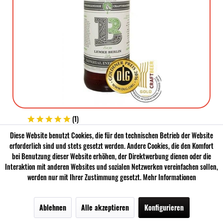
(
1
)
LEMKE IMPERIAL IPA
Diese Website benutzt Cookies, die für den technischen Betrieb der Website
erforderlich sind und stets gesetzt werden. Andere Cookies, die den Komfort
bei Benutzung dieser Website erhöhen, der Direktwerbung dienen oder die
0.33 Liter | 10 % Vol | 4,49 €
5,49 € *
| (13,61 € * / 1 Liter)
Interaktion mit anderen Websites und sozialen Netzwerken vereinfachen sollen,
zzgl. 0,08 € MEHRWEG-Pfand
werden nur mit Ihrer Zustimmung gesetzt.
Mehr Informationen
Mindesthaltbarkeitsdatum: 19.11.2021
Ablehnen
Alle akzeptieren
Konfigurieren
Menü
Bier
Sale
Newsletter
In den Warenkorb