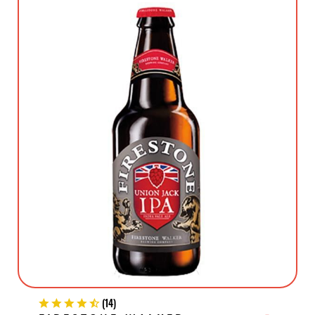
(
14
)