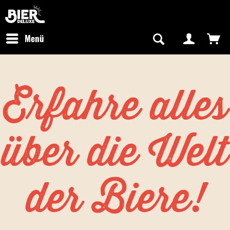
Newsletter abonnieren
Kostenfreier Versand in Deutschland
Hotline:
+49 0800 243768435
/ Mo-Fr: 09:00 - 16:00 Uhr
Menü
Erfahre alles
über die Welt
der Biere!