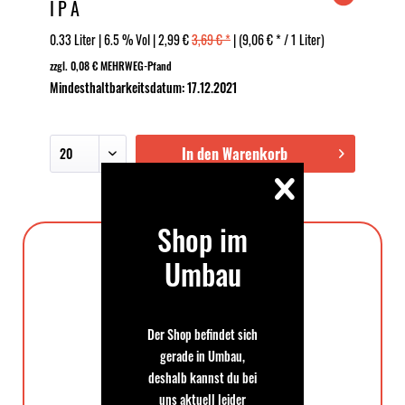
IPA
0.33 Liter | 6.5 % Vol | 2,99 €
3,69 € *
| (9,06 € * / 1 Liter)
zzgl. 0,08 € MEHRWEG-Pfand
Mindesthaltbarkeitsdatum: 17.12.2021
In den Warenkorb
Shop im
Bierstil: American Pale Ale
Umbau
Der Shop befindet sich
gerade in Umbau,
deshalb kannst du bei
uns aktuell leider