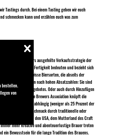
 wir Tastings durch. Bei einem Tasting geben wir euch
n und schmecken kann und erzählen euch was zum
als nur eine besonders ausgefeilte Verkaufsstrategie der
r auch Geschick und Fertigkeit bedeuten und bezieht sich
 Craft Beer also gewisse Biersorten, die abseits der
t als nur das Streben nach hohen Absatzzahlen: Sie sind
 bestellen.
nnerhalb des Reinheitsgebotes. Oder auch durch Hinzufügen
llegen von
rig. Die amerikanische Brewers Association knüpft die
 verkauften Biers), unabhängig (weniger als 25 Prozent der
 ihren besonderen Geschmack durch traditionelle oder
ufall. Im Vergleich zu den USA, dem Mutterland des Craft
nd immer mehr kreative und abenteuerlustige Brauer treten
d ein Bewusstsein für die lange Tradition des Brauens.