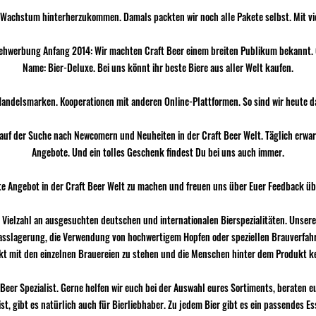
n Wachstum hinterherzukommen. Damals packten wir noch alle Pakete selbst. Mit vie
ehwerbung Anfang 2014: Wir machten Craft Beer einem breiten Publikum bekannt. 
Name: Bier-Deluxe. Bei uns könnt ihr beste Biere aus aller Welt kaufen.
 Handelsmarken. Kooperationen mit anderen Online-Plattformen. So sind wir heute 
g auf der Suche nach Newcomern und Neuheiten in der Craft Beer Welt. Täglich erwa
Angebote. Und ein tolles Geschenk findest Du bei uns auch immer.
te Angebot in der Craft Beer Welt zu machen und freuen uns über Euer Feedback üb
 Vielzahl an ausgesuchten deutschen und internationalen Bierspezialitäten. Unsere
asslagerung, die Verwendung von hochwertigem Hopfen oder speziellen Brauverfahren.
t mit den einzelnen Brauereien zu stehen und die Menschen hinter dem Produkt k
 Beer Spezialist. Gerne helfen wir euch bei der Auswahl eures Sortiments, berate
t, gibt es natürlich auch für Bierliebhaber. Zu jedem Bier gibt es ein passendes E