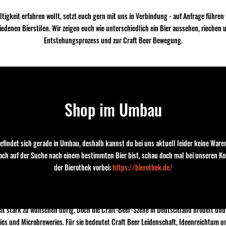
tigkeit erfahren wollt, setzt euch gern mit uns in Verbindung - auf Anfrage führen
edenen Bierstilen. Wir zeigen euch wie unterschiedlich ein Bier aussehen, rieche
Entstehungsprozess und zur Craft Beer Bewegung.
Was ist Craft Beer?
elche Biersorten sind damit gemeint, und handelt es sich bei dem Begriff um mehr 
Shop im Umbau
hst einmal mit Handwerk übersetzen. In bestimmten Kontexten kann der Begriff abe
ten Tätigkeit. Weniger als die Fertigung von Bier mit der Hand meint der Ausdruck
stvoll hergestellt werden. Die Craft-Beer-Brauer verbinden mehr mit ihrem Produk
efindet sich gerade in Umbau, deshalb kannst du bei uns aktuell leider keine Waren
, die historische Biersorten wieder aufleben lassen, neu interpretieren. Und das i
noch auf der Suche nach einem bestimmten Bier bist, schau doch mal bei unseren Ko
n; und somit neben dem Reinheitsgebot stehen. Craft Beer zu definieren ist schwie
der Bierothek vorbei:
https://bierothek.de/
ist klein (er produziert weniger als drei Prozent des jährlich insgesamt in den USA
ientiert (mehr als die Hälfte der von ihm in Umlauf gebrachten Getränke erzeugen
sen). Dass im Deutschen kein eigener Ausdruck für Craft Beer existiert, ist kein Z
nheit stark zu wünschen übrig. Doch die Craft-Beer-Szene in Deutschland brodelt u
es und Microbreweries. Für sie bedeutet Craft Beer Leidenschaft, Ideenreichtum un