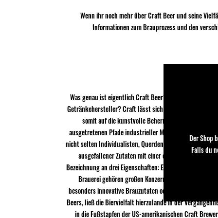
Wenn ihr noch mehr über Craft Beer und seine Vielfäl
Informationen zum Brauprozess und den verschi
Was genau ist eigentlich Craft Beer? Oder Craft Bier? W
Getränkehersteller? Craft lässt sich ins Deutsche zunäc
somit auf die kunstvolle Beherrschung einer bestimm
ausgetretenen Pfade industrieller Massenproduktion kun
Der Shop b
nicht selten Individualisten, Querdenker und Grenzgänger
Falls du 
ausgefallener Zutaten mit einer eigenen Note versehe
Bezeichnung an drei Eigenschaften: Ein Craft-Beer-Brauer 
Brauerei gehören großen Konzernen) und traditionsor
besonders innovative Brauzutaten oder Fermentierungswei
Beers, ließ die Biervielfalt hierzulande in der Vergange
in die Fußstapfen der US-amerikanischen Craft Breweri