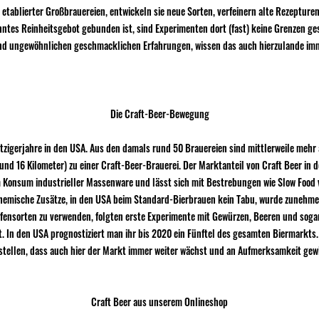
 etablierter Großbrauereien, entwickeln sie neue Sorten, verfeinern alte Rezepture
nntes Reinheitsgebot gebunden ist, sind Experimenten dort (fast) keine Grenzen ge
d ungewöhnlichen geschmacklichen Erfahrungen, wissen das auch hierzulande imm
Die Craft-Beer-Bewegung
tzigerjahre in den USA. Aus den damals rund 50 Brauereien sind mittlerweile mehr
nd 16 Kilometer) zu einer Craft-Beer-Brauerei. Der Marktanteil von Craft Beer in 
sum industrieller Massenware und lässt sich mit Bestrebungen wie Slow Food ver
chemische Zusätze, in den USA beim Standard-Bierbrauen kein Tabu, wurde zunehm
ensorten zu verwenden, folgten erste Experimente mit Gewürzen, Beeren und sogar 
t. In den USA prognostiziert man ihr bis 2020 ein Fünftel des gesamten Biermarkts.
stellen, dass auch hier der Markt immer weiter wächst und an Aufmerksamkeit gew
Craft Beer aus unserem Onlineshop