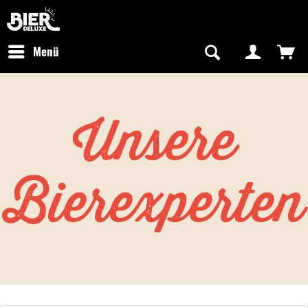
Newsletter abonnieren
Kostenfreier Versand in Deutschland
Hotline:
+49 0800 243768435
/ Mo-Fr: 09:00 - 16:00 Uhr
Menü
Unsere
Bierexperten