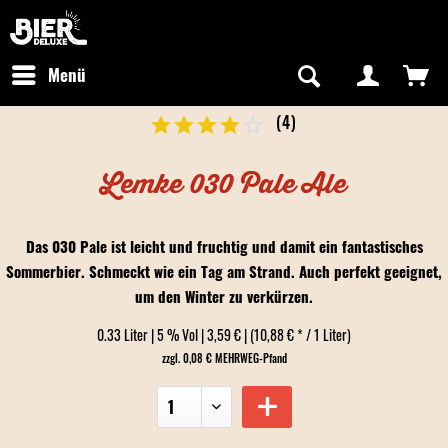
Newsletter abonnieren
Kostenfreier Versand in Deutschland
Hotline:
+49 0800 243768435
/ Mo-Fr: 09:00 - 16:00 Uhr
Menü
(
4
)
Lemke 030 Pale Ale
Das 030 Pale ist leicht und fruchtig und damit ein fantastisches
Sommerbier. Schmeckt wie ein Tag am Strand. Auch perfekt geeignet,
um den Winter zu verkürzen.
0.33 Liter | 5 % Vol | 3,59 € | (10,88 € * / 1 Liter)
zzgl. 0,08 € MEHRWEG-Pfand