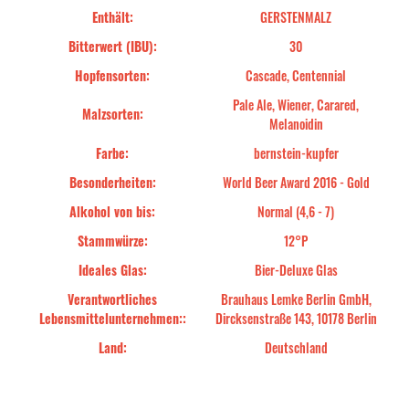
Enthält:
GERSTENMALZ
Bitterwert (IBU):
30
Hopfensorten:
Cascade, Centennial
Pale Ale, Wiener, Carared,
Malzsorten:
Melanoidin
Farbe:
bernstein-kupfer
Besonderheiten:
World Beer Award 2016 - Gold
Alkohol von bis:
Normal (4,6 - 7)
Stammwürze:
12°P
Ideales Glas:
Bier-Deluxe Glas
Verantwortliches
Brauhaus Lemke Berlin GmbH,
Lebensmittelunternehmen::
Dircksenstraße 143, 10178 Berlin
Land:
Deutschland