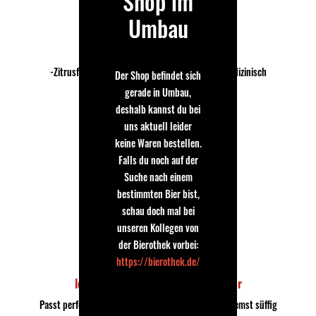
Shop im
Steffen
Umbau
15.05.2016
Pale Ale mit einigen Problemen
-ZitrusfrüchteMango,Honig,schwefelig,leicht medizinisch
Der Shop befindet sich
-wenig Bitterkeit
gerade in Umbau,
-trockener Abgang
deshalb kannst du bei
-hohe carbonisierung
uns aktuell leider
-leichter Körper
keine Waren bestellen.
Falls du noch auf der
Suche nach einem
bestimmten Bier bist,
schau doch mal bei
unseren Kollegen von
der Bierothek vorbei:
Sebastian
18.04.2016
https://bierothek.de/
leicht Fruchtig und angenehm bitter
Passt perfekt zu Fleisch bzw. sogar gegrilltem. Extremst süffig