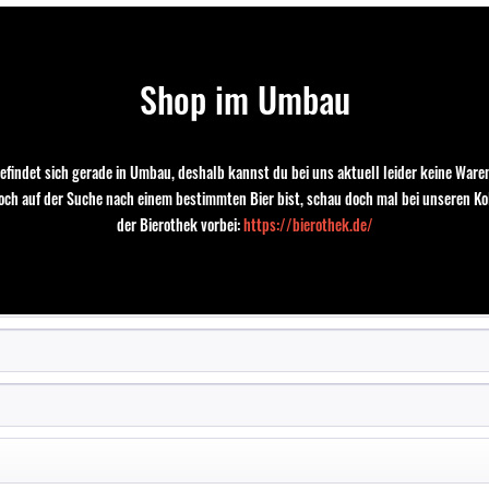
Ratebeer-Bewertung:
100/100
Stone Craftsman
Ideales Glas:
Tumbler Tasting Glas
Shop im Umbau
Stone Brewing GmbH,
Verantwortliches
Im Marienpark 22 12107
Lebensmittelunternehmen::
Berlin
efindet sich gerade in Umbau, deshalb kannst du bei uns aktuell leider keine Waren
Land:
USA
noch auf der Suche nach einem bestimmten Bier bist, schau doch mal bei unseren Ko
der Bierothek vorbei:
https://bierothek.de/
Bewertung schreiben