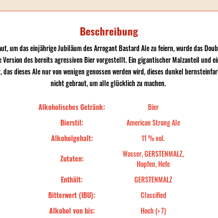
Beschreibung
ut, um das einjährige Jubiläum des Arrogant Bastard Ale zu feiern, wurde das Doub
e Version des bereits agressiven Bier vorgestellt. Ein gigantischer Malzanteil und 
, das dieses Ale nur von wenigen genossen werden wird, dieses dunkel bernsteinf
nicht gebraut, um alle glücklich zu machen.
Alkoholisches Getränk:
Bier
Bierstil:
American Strong Ale
Alkoholgehalt:
11 % vol.
Wasser, GERSTENMALZ,
Zutaten:
Hopfen, Hefe
Enthält:
GERSTENMALZ
Bitterwert (IBU):
Classified
Alkohol von bis:
Hoch (> 7)