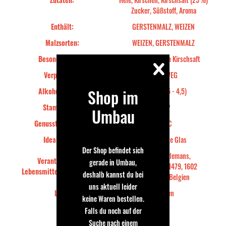
Zucker, Süßstoff, Aroma
Enthält:
GERSTENMALZ, WEIZEN
Malzsorten:
WEIZEN, GERSTENMALZ
Besonderheiten:
Mit 25% reinem Kirschsaft
Verpackung:
MEHRWEG
Shop im
Alkohol von bis:
Gering (0,5 - 4,5)
Stammwürze:
14°P
Umbau
Genusstemperatur:
2-4°C
Ideales Glas:
Bier-Deluxe Glas
Der Shop befindet sich
Brewery Lindemans,
Verantwortliches
gerade in Umbau,
Lenniksebaan 1479, 1602
Lebensmittelunternehmen::
deshalb kannst du bei
Viezenbeek Belgien
uns aktuell leider
Land:
Belgien
keine Waren bestellen.
Falls du noch auf der
Bewertung schreiben
Suche nach einem