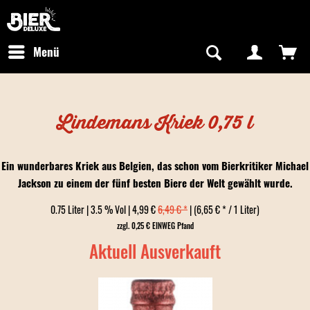
Newsletter abonnieren
Kostenfreier Versand in Deutschland
Hotline:
+49 0800 243768435
/ Mo-Fr: 09:00 - 16:00 Uhr
Menü
Lindemans Kriek 0,75 l
Ein wunderbares Kriek aus Belgien, das schon vom Bierkritiker Michael
Jackson zu einem der fünf besten Biere der Welt gewählt wurde.
0.75 Liter | 3.5 % Vol | 4,99 €
6,49 € *
| (6,65 € * / 1 Liter)
zzgl. 0,25 € EINWEG Pfand
Aktuell Ausverkauft