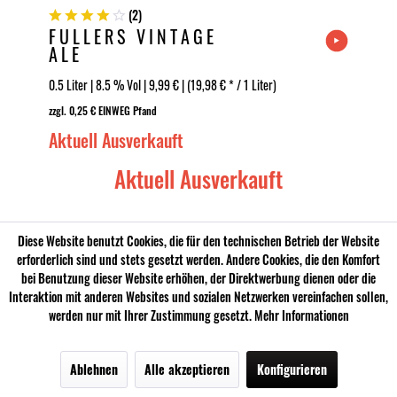
(
2
)
FULLERS VINTAGE
ALE
0.5 Liter | 8.5 % Vol | 9,99 € | (19,98 € * / 1 Liter)
zzgl. 0,25 € EINWEG Pfand
Aktuell Ausverkauft
Aktuell Ausverkauft
Diese Website benutzt Cookies, die für den technischen Betrieb der Website
erforderlich sind und stets gesetzt werden. Andere Cookies, die den Komfort
Bierstil: Cider
bei Benutzung dieser Website erhöhen, der Direktwerbung dienen oder die
Interaktion mit anderen Websites und sozialen Netzwerken vereinfachen sollen,
werden nur mit Ihrer Zustimmung gesetzt.
Mehr Informationen
Ablehnen
Alle akzeptieren
Konfigurieren
Menü
Bier
Sale
Newsletter