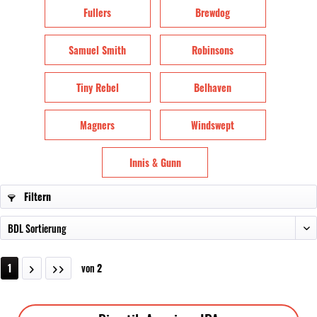
Fullers
Brewdog
Samuel Smith
Robinsons
Tiny Rebel
Belhaven
Magners
Windswept
Innis & Gunn
Filtern
1
von
2