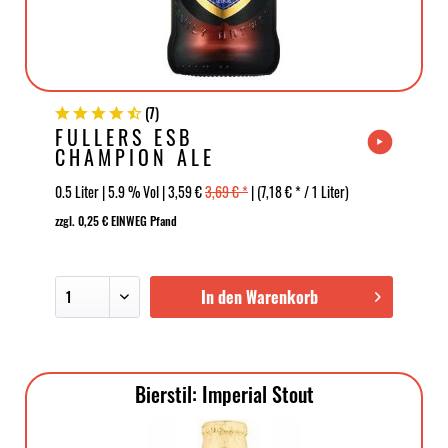
(
7
)
FULLERS ESB
CHAMPION ALE
0.5 Liter | 5.9 % Vol | 3,59 €
3,69 € *
| (7,18 € * / 1 Liter)
zzgl. 0,25 € EINWEG Pfand
In den Warenkorb
Bierstil: Imperial Stout