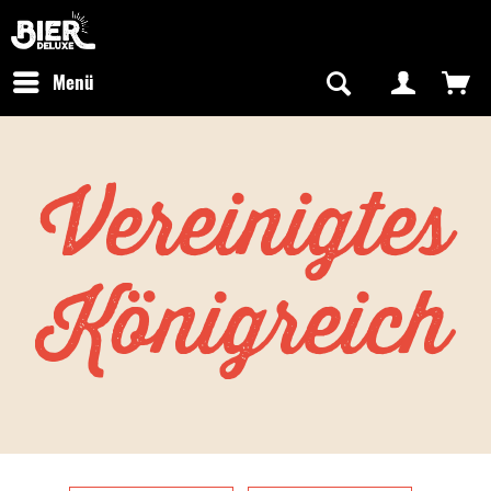
Newsletter abonnieren
Kostenfreier Versand in Deutschland
Hotline:
+49 0800 243768435
/ Mo-Fr: 09:00 - 16:00 Uhr
Menü
Vereinigtes
Königreich