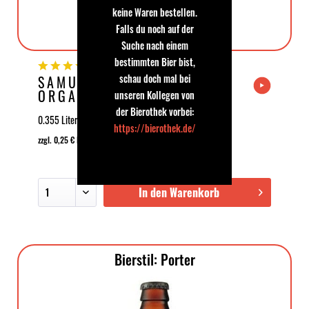
keine Waren bestellen.
Falls du noch auf der
Suche nach einem
bestimmten Bier bist,
(
1
)
schau doch mal bei
SAMUEL SMITH
ORGANIC APRICOT
unseren Kollegen von
FRUIT BEER
der Bierothek vorbei:
0.355 Liter | 5.1 % Vol | 3,99 € | (11,24 € * / 1 Liter)
https://bierothek.de/
zzgl. 0,25 € EINWEG Pfand
In den Warenkorb
Bierstil: Porter