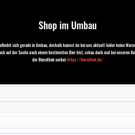
Speiseempfehlung:
kräftige Speisen,
Wildgerichte
Ideales Glas:
Pint Glas
Shop im Umbau
Belhaven Brewery,
Verantwortliches
Brewery Lane EH42, 1PE
Lebensmittelunternehmen::
Dunbar, United Kingdom
efindet sich gerade in Umbau, deshalb kannst du bei uns aktuell leider keine Waren
Land:
Vereinigtes Königreich
noch auf der Suche nach einem bestimmten Bier bist, schau doch mal bei unseren Ko
der Bierothek vorbei:
https://bierothek.de/
Bewertung schreiben