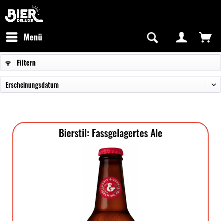
Newsletter abonnieren
Kostenfreier Versand in Deutschland
Hotline:
+49 0800 243768435
/ Mo-Fr: 09:00 - 16:00 Uhr
Menü
Filtern
Bierstil: Fassgelagertes Ale