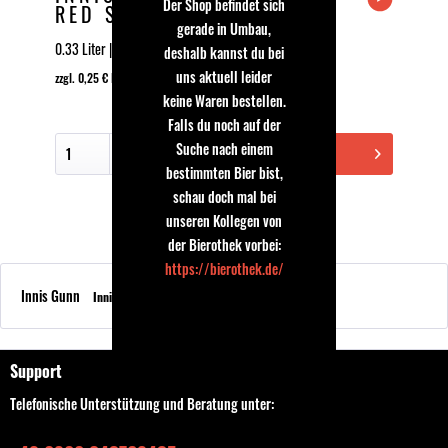
Der Shop befindet sich
RED SKY RUM BARREL
gerade in Umbau,
RED BEER
0.33 Liter | 6.8 % Vol | 3,29 € | (9,97 € * / 1 Liter)
deshalb kannst du bei
uns aktuell leider
zzgl. 0,25 € EINWEG Pfand
keine Waren bestellen.
Falls du noch auf der
Suche nach einem
In den Warenkorb
bestimmten Bier bist,
schau doch mal bei
unseren Kollegen von
der Bierothek vorbei:
https://bierothek.de/
Innis Gunn
Innis Gunn
Innis Gunn
Support
Telefonische Unterstützung und Beratung unter: