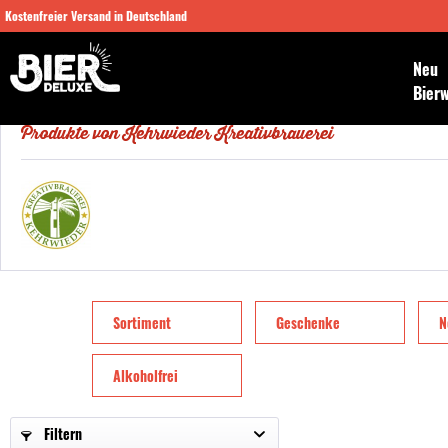
Kostenfreier Versand in Deutschland
Neu
Bier
Produkte von Kehrwieder Kreativbrauerei
Sortiment
Geschenke
N
Alkoholfrei
Filtern