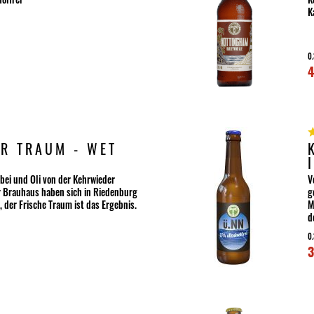
K
0.
4
R TRAUM - WET
rbei und Oli von der Kehrwieder
V
 Brauhaus haben sich in Riedenburg
g
 der Frische Traum ist das Ergebnis.
M
d
0.
3