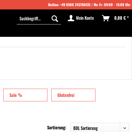
Hotline:
+49 0800 243768435
/ Mo-Fr: 09:00 - 16:00 Uhr
Mein Konto
0,00 € *
Sale %
Glutenfrei
Sortierung: