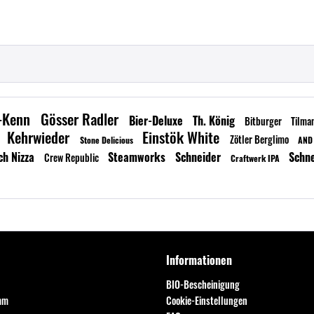
r-Kenn
Gösser Radler
Bier-Deluxe
Th. König
Bitburger
Tilma
Kehrwieder
Einstök White
Zötler Berglimo
Stone Delicious
AND
ch Nizza
Steamworks
Schneider
Schn
Crew Republic
Craftwerk IPA
Informationen
BIO-Bescheinigung
mm
Cookie-Einstellungen