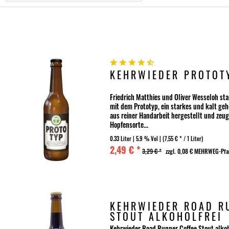
KEHRWIEDER PROTOT
Friedrich Matthies und Oliver Wesseloh sta
mit dem Prototyp, ein starkes und kalt geh
aus reiner Handarbeit hergestellt und zeug
Hopfensorte...
0.33 Liter
| 5.9 % Vol |
(7,55 € * / 1 Liter)
2,49 € *
3,29 € *
zzgl. 0,08 € MEHRWEG-Pf
KEHRWIEDER ROAD R
STOUT ALKOHOLFREI
Kehrwieder Road Runner Coffee Stout alkoh