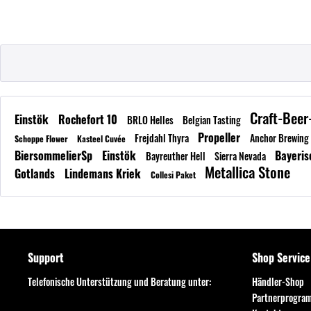
Craft-Bee
Einstök
Rochefort 10
BRLO Helles
Belgian Tasting
Propeller
Frejdahl Thyra
Anchor Brewing
Schoppe Flower
Kasteel Cuvée
BiersommelierSp
Einstök
Bayeris
Bayreuther Hell
Sierra Nevada
Metallica Stone
Gotlands
Lindemans Kriek
Collesi Paket
Support
Shop Service
Telefonische Unterstützung und Beratung unter:
Händler-Shop
Partnerprogra