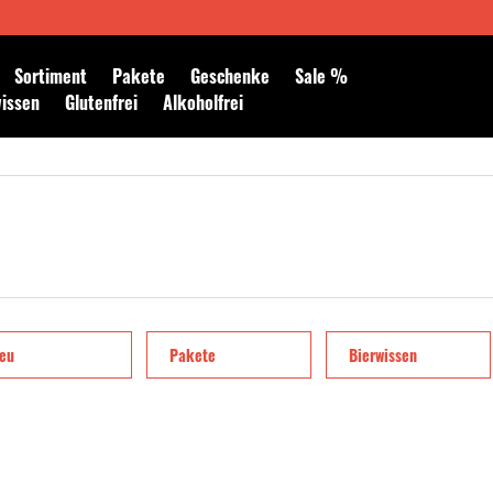
Newsletter abonnieren
Sortiment
Pakete
Geschenke
Sale %
wissen
Glutenfrei
Alkoholfrei
eu
Pakete
Bierwissen