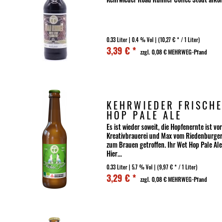
0.33 Liter
| 0.4 % Vol |
(10,27 € * / 1 Liter)
3,39 € *
zzgl. 0,08 € MEHRWEG-Pfand
KEHRWIEDER FRISCHE
HOP PALE ALE
Es ist wieder soweit, die Hopfenernte ist vo
Kreativbrauerei und Max vom Riedenburger
zum Brauen getroffen. Ihr Wet Hop Pale Ale,
Hier...
0.33 Liter
| 5.7 % Vol |
(9,97 € * / 1 Liter)
3,29 € *
zzgl. 0,08 € MEHRWEG-Pfand