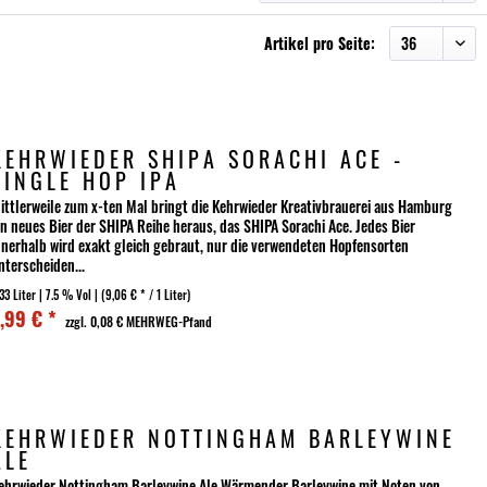
Artikel pro Seite:
KEHRWIEDER SHIPA SORACHI ACE -
SINGLE HOP IPA
ittlerweile zum x-ten Mal bringt die Kehrwieder Kreativbrauerei aus Hamburg
in neues Bier der SHIPA Reihe heraus, das SHIPA Sorachi Ace. Jedes Bier
nnerhalb wird exakt gleich gebraut, nur die verwendeten Hopfensorten
nterscheiden...
33 Liter
| 7.5 % Vol |
(9,06 € * / 1 Liter)
,99 € *
zzgl. 0,08 € MEHRWEG-Pfand
KEHRWIEDER NOTTINGHAM BARLEYWINE
ALE
ehrwieder Nottingham Barleywine Ale Wärmender Barleywine mit Noten von