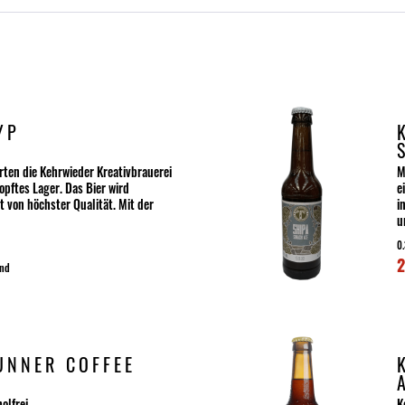
YP
rten die Kehrwieder Kreativbrauerei
M
opftes Lager. Das Bier wird
e
t von höchster Qualität. Mit der
i
u
0.
2
and
UNNER COFFEE
olfrei
K