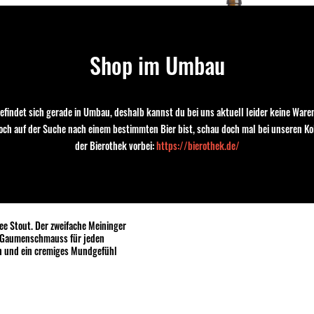
CA DDH PALE ALE
le Dry Hopped Pale Ale das nach
Shop im Umbau
oma mit moderatem Alkoholgehalt.
0.
efindet sich gerade in Umbau, deshalb kannst du bei uns aktuell leider keine Waren
1
and
noch auf der Suche nach einem bestimmten Bier bist, schau doch mal bei unseren Ko
der Bierothek vorbei:
https://bierothek.de/
ERINO
e Stout. Der zweifache Meininger
er Gaumenschmauss für jeden
en und ein cremiges Mundgefühl