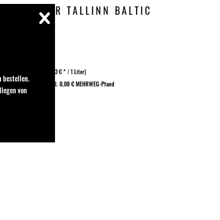
KEHRWIEDER TALLINN BALTIC
33 Liter
| 6.3 % Vol |
(6,03 € * / 1 Liter)
 bestellen.
,99 € *
2,79 € *
zzgl. 0,08 € MEHRWEG-Pfand
llegen von