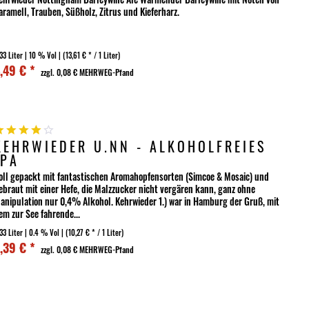
aramell, Trauben, Süßholz, Zitrus und Kieferharz.
33 Liter
| 10 % Vol |
(13,61 € * / 1 Liter)
,49 € *
zzgl. 0,08 € MEHRWEG-Pfand
KEHRWIEDER Ü.NN - ALKOHOLFREIES
IPA
oll gepackt mit fantastischen Aromahopfensorten (Simcoe & Mosaic) und
ebraut mit einer Hefe, die Malzzucker nicht vergären kann, ganz ohne
anipulation nur 0,4% Alkohol. Kehrwieder 1.) war in Hamburg der Gruß, mit
em zur See fahrende...
33 Liter
| 0.4 % Vol |
(10,27 € * / 1 Liter)
,39 € *
zzgl. 0,08 € MEHRWEG-Pfand