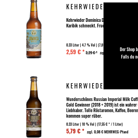
KEHRWIEDER DOMINI
Kehrwieder Dominica DDH Pale Ale Ein Doub
Karibik schmeckt. Fruchtig-tropisches Ar
0.33 Liter
| 4.7 % Vol |
(7,85 € * / 1 Liter)
Der Shop b
2,59 € *
3,29 € *
zzgl. 0,08 € MEHRWEG-Pf
Falls du 
KEHRWIEDER EL DUD
Wunderschönes Russian Imperial Milk Coffe
Gold Gewinner (2018 + 2019) ist ein wahr
Liebhaber. Tolle Röstaromen, Kaffee, Beer
kommen super rüber.
0.33 Liter
| 10 % Vol |
(17,55 € * / 1 Liter)
5,79 € *
zzgl. 0,08 € MEHRWEG-Pfand