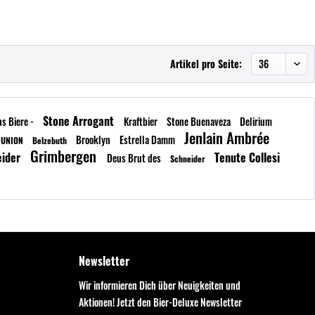
Artikel pro Seite:
Stone Arrogant
ns Biere -
Kraftbier
Stone Buenaveza
Delirium
Jenlain Ambrée
Brooklyn
Estrella Damm
 UNION
Belzebuth
Grimbergen
eider
Tenute Collesi
Deus Brut des
Schneider
Newsletter
Wir informieren Dich über Neuigkeiten und
Aktionen! Jetzt den Bier-Deluxe Newsletter