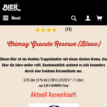
Newsletter abonnieren
Kostenfreier Versand in Deutschland
Hotline:
+49 0800 243768435
/ Mo-Fr: 09:00 - 16:00 Uhr
Menü
(
13
)
Chimay Grande Reserve (Bleue)
Dieses Bier ist ein dunkles Trappistenbier mit einem starken Aroma, das
über die Jahre weiter reift. Geschmacklich zeichnet es sich besonders
durch eine trockene Karamellnote aus.
0.75 Liter | 9 % Vol | 7,89 € | (10,52 € * / 1 Liter)
zzgl. 0,20 € MEHRWEG-Pfand
Aktuell Ausverkauft