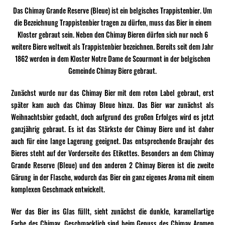
Das Chimay Grande Reserve (Bleue) ist ein belgisches Trappistenbier. Um
die Bezeichnung Trappistenbier tragen zu dürfen, muss das Bier in einem
Kloster gebraut sein. Neben den Chimay Bieren dürfen sich nur noch 6
weitere Biere weltweit als Trappistenbier bezeichnen. Bereits seit dem Jahr
1862 werden in dem Kloster
Notre Dame de Scourmont in der belgischen
Gemeinde Chimay Biere gebraut.
Zunächst wurde nur das Chimay Bier mit dem roten Label gebraut, erst
später kam auch das Chimay Bleue hinzu. Das Bier war zunächst als
Weihnachtsbier gedacht, doch aufgrund des großen Erfolges wird es jetzt
ganzjährig gebraut. Es ist das Stärkste der Chimay Biere und ist daher
auch für eine lange Lagerung geeignet. Das entsprechende Braujahr des
Bieres steht auf der Vorderseite des Etikettes. Besonders an dem Chimay
Grande Reserve (Bleue) und den anderen 2 Chimay Bieren ist die zweite
Gärung in der Flasche, wodurch das Bier ein ganz eigenes Aroma mit einem
komplexen Geschmack entwickelt.
Wer das Bier ins Glas füllt, sieht zunächst die dunkle, karamellartige
Farbe des Chimay. Geschmacklich sind beim Genuss des Chimay Aromen