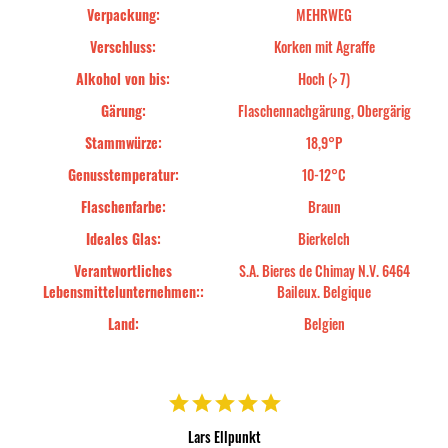
Verpackung:
MEHRWEG
Verschluss:
Korken mit Agraffe
Alkohol von bis:
Hoch (> 7)
Gärung:
Flaschennachgärung, Obergärig
Stammwürze:
18,9°P
Genusstemperatur:
10-12°C
Flaschenfarbe:
Braun
Ideales Glas:
Bierkelch
Verantwortliches
S.A. Bieres de Chimay N.V. 6464
Lebensmittelunternehmen::
Baileux. Belgique
Land:
Belgien
Lars Ellpunkt