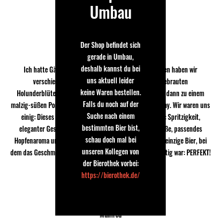
Umbau
Dieter Heinen
16.05.2016
Der Shop befindet sich
Perfekt!
gerade in Umbau,
deshalb kannst du bei
Ich hatte Gäste zu einem Brauseminar. Währenddessen haben wir
uns aktuell leider
verschiedene Biere verkostet. Von einem selbst gebrauten
keine Waren bestellen.
Holunderblütenpils, über stark gehopfte Lager und IPA, dann zu einem
Falls du noch auf der
malzig-süßen Porter und zum krönenden Abschluss Chimay. Wir waren uns
Suche nach einem
einig: Dieses Bier ist die Vereinigung aller Präferenzen: Spritzigkeit,
bestimmten Bier bist,
eleganter Geschmackskörper, herrlich-malzige Restsüße, passendes
schau doch mal bei
Hopfenaroma und wohlige Alkoholwärme im Rachen. Das einzige Bier, bei
unseren Kollegen von
dem das Geschmacksurteil aller Gäste und von mir eindeutig war: PERFEKT!
der Bierothek vorbei:
https://bierothek.de/
Manfred