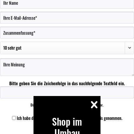
Bitte geben Sie die Zeichenfolge in das nachfolgende Textfeld ein.
Die mit einem * markierten Felder sind Pflichtfelder.
Shop im
Ich habe die
Datenschutzbestimmungen
zur Kenntnis genommen.
Umbau
Speichern