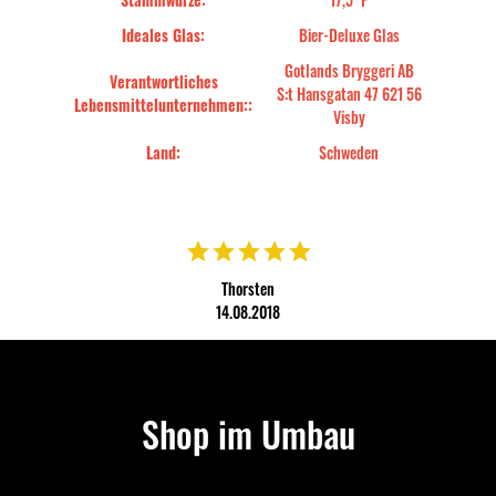
Ideales Glas:
Bier-Deluxe Glas
Gotlands Bryggeri AB
Verantwortliches
S:t Hansgatan 47 621 56
Lebensmittelunternehmen::
Visby
Land:
Schweden
Thorsten
14.08.2018
uftakt mit einem fruchtigen Mittelteil, für mich in der richtigen W
Shop im Umbau