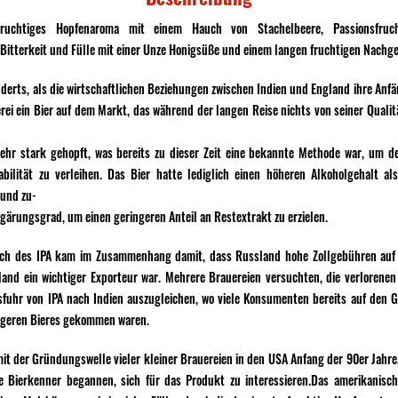
 fruchtiges Hopfenaroma mit einem Hauch von Stachelbeere, Passionsfru
Bitterkeit und Fülle mit einer Unze Honigsüße und einem langen fruchtigen Nach
derts, als die wirtschaftlichen Beziehungen zwischen Indien und England ihre Anf
rei ein Bier auf dem Markt, das während der langen Reise nichts von seiner Qualit
sehr stark gehopft, was bereits zu dieser Zeit eine bekannte Methode war, um d
abilität zu verleihen. Das Bier hatte lediglich einen höheren Alkoholgehalt al
und zu-
ärungsgrad, um einen geringeren Anteil an Restextrakt zu erzielen.
ch des IPA kam im Zusammenhang damit, dass Russland hohe Zollgebühren auf d
and ein wichtiger Exporteur war. Mehrere Brauereien versuchten, die verloren
sfuhr von IPA nach Indien auszugleichen, wo viele Konsumenten bereits auf den
tigeren Bieres gekommen waren.
 der Gründungswelle vieler kleiner Brauereien in den USA Anfang der 90er Jahre, 
e Bierkenner begannen, sich für das Produkt zu interessieren.Das amerikanisch