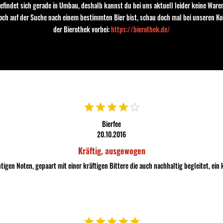
efindet sich gerade in Umbau, deshalb kannst du bei uns aktuell leider keine Waren
Holger
noch auf der Suche nach einem bestimmten Bier bist, schau doch mal bei unseren Ko
11.06.2018
der Bierothek vorbei:
https://bierothek.de/
Gutes ipa
Ein guter Vertreter seines Stils
Bierfee
20.10.2016
Kräftig, ausgewogen
gen Noten, gepaart mit einer kräftigen Bittere die auch nachhaltig begleitet, ein k