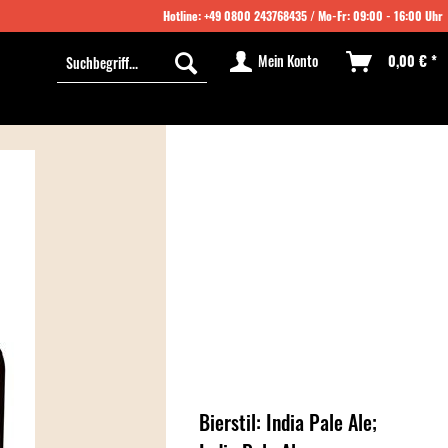
Hotline:
+49 0800 243768435
/ Mo-Fr: 09:00 - 16:00 Uhr
Mein Konto
0,00 € *
Bierstil: India Pale Ale;