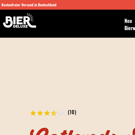
Kostenfreier Versand in Deutschland
Neu
Bier
(
10
)