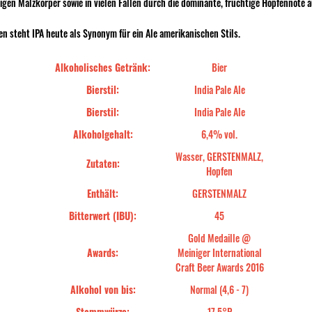
igen Malzkörper sowie in vielen Fällen durch die dominante, fruchtige Hopfennote a
n steht IPA heute als Synonym für ein Ale amerikanischen Stils.
Alkoholisches Getränk:
Bier
Bierstil:
India Pale Ale
Bierstil:
India Pale Ale
Alkoholgehalt:
6,4% vol.
Wasser, GERSTENMALZ,
Zutaten:
Hopfen
Enthält:
GERSTENMALZ
Bitterwert (IBU):
45
Gold Medaille @
Awards:
Meiniger International
Craft Beer Awards 2016
Alkohol von bis:
Normal (4,6 - 7)
Stammwürze:
17,5°P