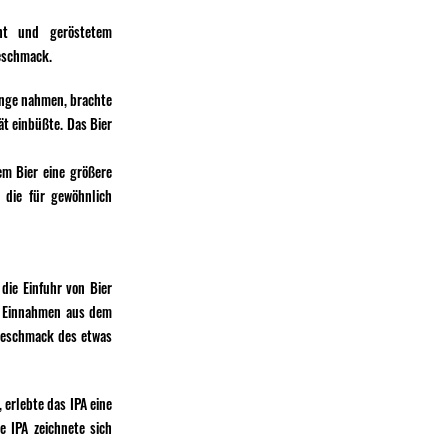
cht und geröstetem
geschmack.
änge nahmen, brachte
ät einbüßte. Das Bier
em Bier eine größere
s die für gewöhnlich
ie Einfuhr von Bier
en Einnahmen aus dem
 Geschmack des etwas
erlebte das IPA eine
e IPA zeichnete sich