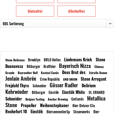
Glutenfrei
Alkoholfrei
Lindemans Kriek
Stone
Brooklyn
BRLO Helles
Stone Delicious
Bayerisch Nizza
Buenaveza
Bitburger
Kraftbier
Chimay
Deus Brut des
Grande
Bayreuther Hell
Kasteel Cuvée
Estrella Damm
Jenlain Ambrée
Stone Arrogant
Crew Republic
AND UNION
Gösser Radler
Frejdahl Thyra
Delirium
Schneider
Kehrwieder
Einstök White
Bitburger
Einstök
St. ERHARD
Metallica
Schneider
Gotlands
Belgian Tasting
Anchor Brewing
Stone
Propeller
Weihenstephaner
Bier-Deluxe-Clu
Rochefort 10
Einstök
BiersommelierSp
Steamworks
Bier-