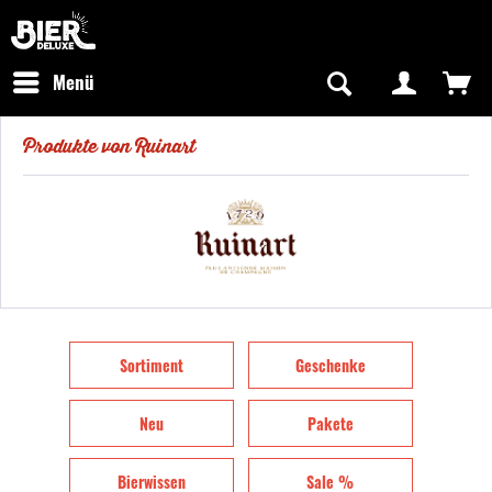
Newsletter abonnieren
Kostenfreier Versand in Deutschland
Hotline:
+49 0800 243768435
/ Mo-Fr: 09:00 - 16:00 Uhr
Menü
Produkte von Ruinart
Sortiment
Geschenke
Neu
Pakete
Bierwissen
Sale %