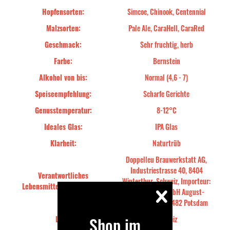
Hopfensorten:
Simcoe, Chinook, Centennial
Malzsorten:
Pale Ale, CaraHell, CaraRed
Geschmack:
Sehr fruchtig, herb
Farbe:
Bernstein
Alkohol von bis:
Normal (4,6 - 7)
Speiseempfehlung:
Scharfe Gerichte
Genusstemperatur:
8-12°C
Ideales Glas:
IPA Glas
Klarheit:
Naturtrüb
Doppelleu Brauwerkstatt AG,
Industriestrasse 40, 8404
Verantwortliches
Winterthur, Schweiz, Importeur:
Lebensmittelunternehmen::
Bier-Deluxe GmbH August-
Bebel-Str. 27, 14482 Potsdam
Shop im
Land:
Schweiz