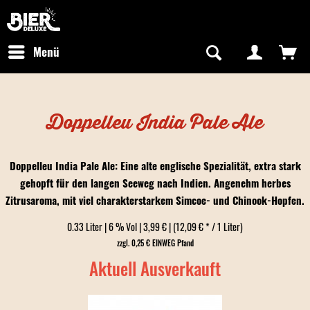
Newsletter abonnieren
Kostenfreier Versand in Deutschland
Hotline:
+49 0800 243768435
/ Mo-Fr: 09:00 - 16:00 Uhr
Menü
Doppelleu India Pale Ale
Doppelleu India Pale Ale: Eine alte englische Spezialität, extra stark
gehopft für den langen Seeweg nach Indien. Angenehm herbes
Zitrusaroma, mit viel charakterstarkem Simcoe- und Chinook-Hopfen.
0.33 Liter | 6 % Vol | 3,99 € | (12,09 € * / 1 Liter)
zzgl. 0,25 € EINWEG Pfand
Aktuell Ausverkauft