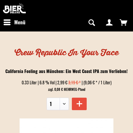
Newsletter abonnieren
Kostenfreier Versand in Deutschland
Hotline:
+49 0800 243768435
/ Mo-Fr: 09:00 - 16:00 Uhr
Menü
Crew Republic In Your Face
California Feeling aus München: Ein West Coast IPA zum Verlieben!
0.33 Liter | 6.8 % Vol | 2,99 €
3,19 € *
| (9,06 € * / 1 Liter)
zzgl. 0,08 € MEHRWEG-Pfand