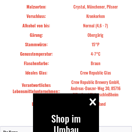
Malzsorten:
Crystal, Münchener, Pilsner
Verschluss:
Kronkorken
Alkohol von bis:
Normal (4,6 - 7)
Gärung:
Obergärig
Stammwürze:
15°P
Genusstemperatur:
4-7°C
Flaschenfarbe:
Braun
Ideales Glas:
Crew Republic Glas
Crew Republic Brewery GmbH,
Verantwortliches
Andreas-Danzer-Weg 30, 85716
Lebensmittelunternehmen::
München/ Unterschleißheim
Land:
Deutschland
Shop im
Bewertung schreiben
Umbau