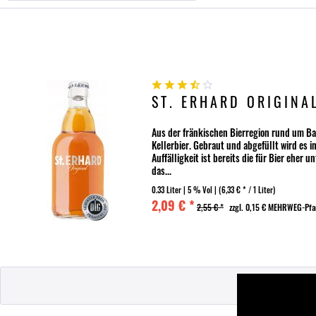
ST. ERHARD ORIGINA
Aus der fränkischen Bierregion rund um B
Kellerbier. Gebraut und abgefüllt wird es i
Auffälligkeit ist bereits die für Bier eher
das...
0.33 Liter
| 5 % Vol |
(6,33 € * / 1 Liter)
2,09 € *
2,55 € *
zzgl. 0,15 € MEHRWEG-Pf