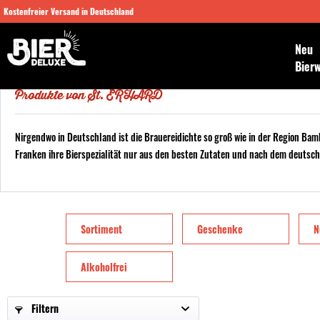
Kostenfreier Versand in Deutschland
Neu
Bier
Produkte von St. ERHARD
Nirgendwo in Deutschland ist die Brauereidichte so groß wie in der Region Ba
Franken ihre Bierspezialität nur aus den besten Zutaten und nach dem deutsche
Sortiment
Geschenke
N
Alkoholfrei
Filtern