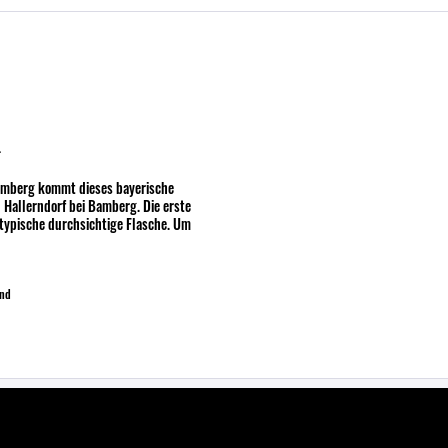
L
amberg kommt dieses bayerische
n Hallerndorf bei Bamberg. Die erste
 untypische durchsichtige Flasche. Um
and