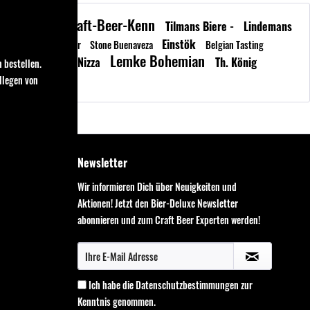
Craft-Beer-Kenn
Tilmans Biere -
Lindemans
Frejdahl Thyra
Einstök
Schoppe Flower
Stone Buenaveza
Belgian Tasting
urger
Lemke Bohemian
Bayerisch Nizza
Th. König
neider
 bestellen.
llegen von
Newsletter
Wir informieren Dich über Neuigkeiten und
Aktionen! Jetzt den Bier-Deluxe Newsletter
abonnieren und zum Craft Beer Experten werden!
Ich habe die
Datenschutzbestimmungen
zur
Kenntnis genommen.