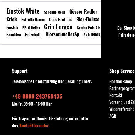
Einstök White
Gösser Radler
Schneider
Prop
Schoppe Molle
Jenla
Kriek
Bier-Deluxe
Estrella Damm
Deus Brut des
Delirium
Grimbergen
Einstök
Zötler Berglimo
Der Shop b
BRLO Helles
Camba Pale Ale
BiersommelierSp
Brooklyn
Belzebuth
Schneider
Falls du 
AND UNION
Kraftb
Support
Shop Service
Telefonische Unterstützung und Beratung unter:
Händler-Shop
Partnerprogra
+49 0800 243768435
Kontakt
Versand und Z
Mo-Fr, 09:00 - 16:00 Uhr
Widerrufsrecht
AGB
Für Fragen zu Deiner Bestellung nutze bitte
das
Kontaktformular
.