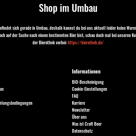
Shop im Umbau
Kehrwieder
eller
Stone Arrogant
Rochefort 10
Stone Delicious
in Ambrée
Metallica Stone
Steamworks
Bayreuther Hell
Bitb
Gotlands
Tenute Collesi
Bitburger
Anchor Brewing
Sierra Nevada
Sch
efindet sich gerade in Umbau, deshalb kannst du bei uns aktuell leider keine Waren
noch auf der Suche nach einem bestimmten Bier bist, schau doch mal bei unseren Ko
ier
der Bierothek vorbei:
https://bierothek.de/
Informationen
BIO-Bescheinigung
mm
Cookie-Einstellungen
FAQ
ahlungsbedingungen
Karriere
Newsletter
Über uns
Was ist Craft Beer
Datenschutz