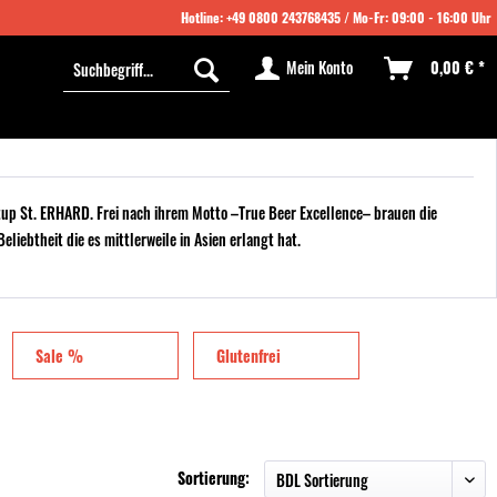
Hotline:
+49 0800 243768435
/ Mo-Fr: 09:00 - 16:00 Uhr
Mein Konto
0,00 € *
tup St. ERHARD. Frei nach ihrem Motto –True Beer Excellence– brauen die
liebtheit die es mittlerweile in Asien erlangt hat.
Sale %
Glutenfrei
Sortierung: