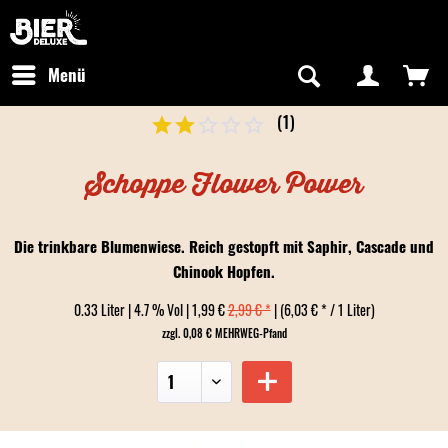
Newsletter abonnieren
Kostenfreier Versand in Deutschland
Hotline:
+49 0800 243768435
/ Mo-Fr: 09:00 - 16:00 Uhr
Menü
(
1
)
Schoppe Flower Power
Die trinkbare Blumenwiese. Reich gestopft mit Saphir, Cascade und
Chinook Hopfen.
0.33 Liter | 4.7 % Vol | 1,99 €
2,99 € *
| (6,03 € * / 1 Liter)
zzgl. 0,08 € MEHRWEG-Pfand