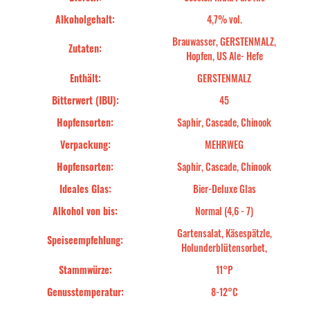
Alkoholgehalt:
4,7% vol.
Brauwasser, GERSTENMALZ,
Zutaten:
Hopfen, US Ale- Hefe
Enthält:
GERSTENMALZ
Bitterwert (IBU):
45
Hopfensorten:
Saphir, Cascade, Chinook
Verpackung:
MEHRWEG
Hopfensorten:
Saphir, Cascade, Chinook
Ideales Glas:
Bier-Deluxe Glas
Alkohol von bis:
Normal (4,6 - 7)
Gartensalat, Käsespätzle,
Speiseempfehlung:
Holunderblütensorbet,
Stammwürze:
11°P
Genusstemperatur:
8-12°C