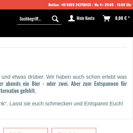
Hotline:
+49 0800 243768435
/ Mo-Fr: 09:00 - 16:00 Uhr
Mein Konto
0,00 € *
30 und etwas drüber. Wir haben auch schon erlebt was
er abends ein Bier - oder zwei. Aber zum Entspannen für
ternative gefehlt.
ink“. Lasst sie euch schmecken und Entspannt Euch!