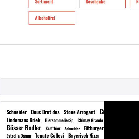
Sortiment
Geschenke
N
Alkoholfrei
Craft-Beer-Ken
Schneider
Deus Brut des
Stone Arrogant
Einstök Whi
Lindemans Kriek
BiersommelierSp
Chimay Grande
Gösser Radler
Bitburger
Kraftbier
Bayreuther Hell
Schneider
Tenute Collesi
Bayerisch Nizza
Einstök
Estrella Damm
Tilmans B