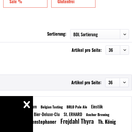
Sale %
Glutenfrei
Sortierung:
Artikel pro Seite:
Artikel pro Seite:
e
Schneider
Delirium
Einstök
Belgian Tasting
BRLO Pale Ale
ada
Kasteel Cuvée
Bier-Deluxe-Clu
St. ERHARD
Anchor Brewing
Frejdahl Thyra
chefort 10
Weihenstephaner
Th. König