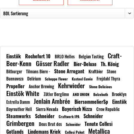
Craft-
Einstök
Rochefort 10
BRLO Helles
Belgian Tasting
Beer-Kenn
Gösser Radler
Bier-Deluxe
Th. König
Stone Arrogant
Bitburger
Tilmans Biere -
Kraftbier
Stone
Buenaveza
Delirium
Frejdahl Thyra
Schoppe Flower
Kasteel Cuvée
Kehrwieder
Propeller
Anchor Brewing
Stone Delicious
Einstök White
Zötler Berglimo
Brooklyn
AND UNION
Belzebuth
Jenlain Ambrée
BiersommelierSp
Einstök
Estrella Damm
Bayerisch Nizza
Bayreuther Hell
Sierra Nevada
Crew Republic
Steamworks
Schneider
Schneider
Craftwerk IPA
Grimbergen
Tenute Collesi
Deus Brut des
Schneider
Metallica
Gotlands
Lindemans Kriek
Collesi Paket