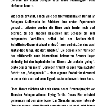
abräumen konnte.
Wie schon erwähnt, haben viele der Nachwuchsbrauer Berlins an
Schoppes Sudkesseln im Südstern ihre ersten Experimente
gemacht, teilweise werden die Biere auch heute noch dort
gebraut. Zu den anderen Brauereien hat Schoppe ein sehr
entspanntes Verhältnis, selbst bei der Berliner-Kindl-
Schultheiss-Brauerei schaut er des Öfteren vorbei: „Das sind auch
anständige Jungs, die dort arbeiten.“ Die persönlichen Vorlieben
des mittlerweile auch international bekannten Brauers liegen
eindeutig bei den hopfenbetonten Bieren: „Je brutaler gehopft,
desto besser für mich!“ Deswegen träumt er auch vom nächsten
Schritt der „Schoppebräu“ – einer eigenen Produktionsbrauerei,
in der er sich dann auf seine Eigenkreationen konzentrieren kann.
Einen Absatz möchten wir noch einem neuen Brauereiprojekt von
Thorsten Schoppe widmen: Flying Turtle. Dieses Bier entsteht
gemeinsam mit dem Amerikaner Dan Stein, der mit einer Internet-
Firma in seiner Heimat Detroit startete und sich nach acht Jahren