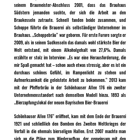
seinem Braumeister-Abschluss 2001, dass das Brauhaus
Südstern jemanden suchte, der sich die Arbeit an den
Braukesseln zutraute. Schnell fanden beide zusammen, und
Schoppe führte die Brauerei als selbständiger Unternehmer im
Brauhaus. „Schoppebräu“ war geboren. Für erste Furore sorgte er
2009, als in seinen Sudkesseln das damals wohl stärkste Bier der
Welt entstand, mit einem Alkoholgehalt von 27,6%. Damals
erzählte er stolz im Interview: „Es war eine Herausforderung, die
mir Spaß gemacht hat – schon auch etwas stressig, aber es ist ein
durchaus schönes Gefühl, im Rampenlicht zu stehen und
Aufmerksamkeit die geleistete Arbeit zu bekommen.“ 2013 kam
mit der Pfefferbräu in der Schönhauser Allee 176 ein zweiter
Unternehmensstandort nach demselben Modell hinzu. 1893 als
„Bierzapfungslokal der neuen Bayrischen Bier-Brauerei
Schönhauser Allee 176“ eröffnet, kam mit dem Ende der Brauerei
1921 und schließlich den Bomben des Zweiten Weltkrieges der
Verfall in die ehemals bierseligen Hallen. Erst 2007 machte man
sich an die Pläne zum Wiederaufbau, der gemeinsam mit den