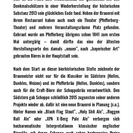
Denkmalschützern in einer Wiederherstellung der historischen
Substanz 2013 sein glückliches Ende fand. Neben der Brauerei mit
ihrem Restaurant haben auch noch ein Theater (Pfefferberg-
Theater) und mehrere Veranstaltungsräume Platz gefunden.
Gebraut wurde am Pfefferberg übrigens schon 1841 zum ersten
Mal untergärig – damit dürfte das eine der ältesten
Herstellungsorte des damals „neuen“, nach „bayerischer Art“
gebrauten Bieres in der Hauptstadt sein.
Nach dem Start an dieser bierhistorischen Stelle zeichnete der
Braumeister nicht nur für die Klassiker im Südstern (Helles,
Dunkles, Weizen) und im Pfefferbräu (Helles, Dunkles), sondern
auch für die Craft-Biere der Schoppebräu verantwortlich. Den
Südstern gab Schoppe schließlich 2015 zugunsten seiner anderen
Projekte wieder ab, dafür ist eine neue Brauerei in Planung (s.u.).
Hinter Namen wie „Black Flag Stout“, „Holy Shit Ale“, „Roggen
Roll Ale“ oder „XPA X-Berg Pale Ale“ verbergen sich
hocharomatische Interpretationen klassischer englischer
Bierstile, mit denen Schoppe auch schon hochrangige Preise