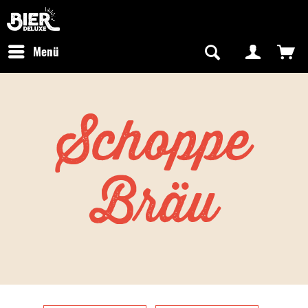
Newsletter abonnieren
Kostenfreier Versand in Deutschland
Hotline:
+49 0800 243768435
/ Mo-Fr: 09:00 - 16:00 Uhr
Menü
Schoppe
Bräu