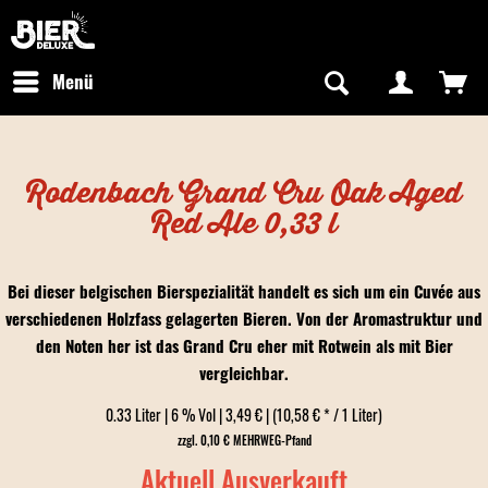
Newsletter abonnieren
Kostenfreier Versand in Deutschland
Hotline:
+49 0800 243768435
/ Mo-Fr: 09:00 - 16:00 Uhr
Menü
Rodenbach Grand Cru Oak Aged
Red Ale 0,33 l
Bei dieser belgischen Bierspezialität handelt es sich um ein Cuvée aus
verschiedenen Holzfass gelagerten Bieren. Von der Aromastruktur und
den Noten her ist das Grand Cru eher mit Rotwein als mit Bier
vergleichbar.
0.33 Liter | 6 % Vol | 3,49 € | (10,58 € * / 1 Liter)
zzgl. 0,10 € MEHRWEG-Pfand
Aktuell Ausverkauft