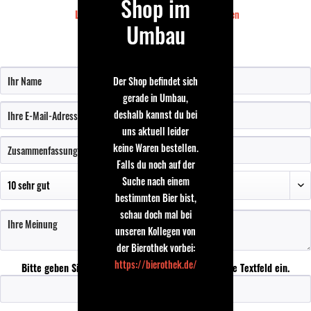
Shop im
Land:
Belgien
Umbau
Bewertung schreiben
Der Shop befindet sich
gerade in Umbau,
deshalb kannst du bei
uns aktuell leider
keine Waren bestellen.
Falls du noch auf der
Suche nach einem
bestimmten Bier bist,
schau doch mal bei
unseren Kollegen von
der Bierothek vorbei:
https://bierothek.de/
Bitte geben Sie die Zeichenfolge in das nachfolgende Textfeld ein.