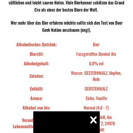
süßlichen und leicht sauren Noten. Viele Bierkenner schätzen das Grand
Cru als eines der besten Biere der Welt.
Wer mehr über das Bier erfahren möchte sollte sich den Test von Beer
Geek Nation anschauen (engl).
Alkoholisches Getränk:
Bier
Bierstil:
Fassgereiftes Dunkel Ale
Alkoholgehalt:
6,0% vol
Wasser, GESTERNMALZ, Hopfen,
Zutaten:
Hefe
Enthält:
GERSTENMALZ
Aroma:
Eiche, Vanille
Alkohol von bis:
Normal (4,6 - 7)
One Pint GmbH, Am
Verantwortliches
Güterbahnhof 2, 24976
Lebensmittelunternehmen::
Handewitt