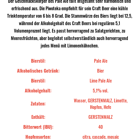
Der Geschmackskörper des Pale Ale fällt insgesamt sehr harmonisch und
erfrischend aus. Die Piwoteka empfiehlt für sein Craft Beer eine kühle
Trinktemperatur von 6 bis 8 Grad. Die Stammwürze des Biers liegt bei 12,5,
während der Alkoholgehalt des Craft Beers bei regulären 5,1
Volumenprozent liegt. Es passt hervorragend zu Salatgerichten, zu
Meeresfrüchten, aber begleitet selbstverständlich auch hervorragend
jedes Menü mit Limonenhähnchen.
Bierstil:
Pale Ale
Alkoholisches Getränk:
Bier
Bierstil:
Lime Pale Ale
Alkoholgehalt:
5,1% vol.
Wasser, GERSTENMALZ, Limette,
Zutaten:
Hopfen, Hefe
Enthält:
GERSTENMALZ
Bitterwert (IBU):
40
Hopfensorten:
citra, cascade, mosaic