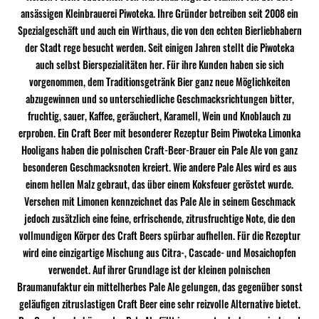
ansässigen Kleinbrauerei Piwoteka. Ihre Gründer betreiben seit 2008 ein
Spezialgeschäft und auch ein Wirthaus, die von den echten Bierliebhabern
der Stadt rege besucht werden. Seit einigen Jahren stellt die Piwoteka
auch selbst Bierspezialitäten her. Für ihre Kunden haben sie sich
vorgenommen, dem Traditionsgetränk Bier ganz neue Möglichkeiten
abzugewinnen und so unterschiedliche Geschmacksrichtungen bitter,
fruchtig, sauer, Kaffee, geräuchert, Karamell, Wein und Knoblauch zu
erproben. Ein Craft Beer mit besonderer Rezeptur Beim Piwoteka Limonka
Hooligans haben die polnischen Craft-Beer-Brauer ein Pale Ale von ganz
besonderen Geschmacksnoten kreiert. Wie andere Pale Ales wird es aus
einem hellen Malz gebraut, das über einem Koksfeuer geröstet wurde.
Versehen mit Limonen kennzeichnet das Pale Ale in seinem Geschmack
jedoch zusätzlich eine feine, erfrischende, zitrusfruchtige Note, die den
vollmundigen Körper des Craft Beers spürbar aufhellen. Für die Rezeptur
wird eine einzigartige Mischung aus Citra-, Cascade- und Mosaichopfen
verwendet. Auf ihrer Grundlage ist der kleinen polnischen
Braumanufaktur ein mittelherbes Pale Ale gelungen, das gegenüber sonst
geläufigen zitruslastigen Craft Beer eine sehr reizvolle Alternative bietet.