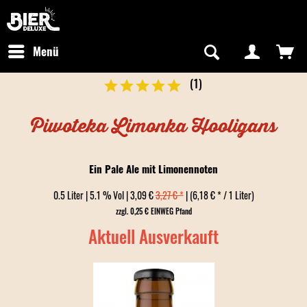
Newsletter abonnieren
Kostenfreier Versand in Deutschland
Hotline:
+49 0800 243768435
/ Mo-Fr: 09:00 - 16:00 Uhr
Menü
(
1
)
Piwoteka Limonka Hooligans
Ein Pale Ale mit Limonennoten
0.5 Liter | 5.1 % Vol | 3,09 €
3,27 € *
| (6,18 € * / 1 Liter)
zzgl. 0,25 € EINWEG Pfand
Aktuell Ausverkauft