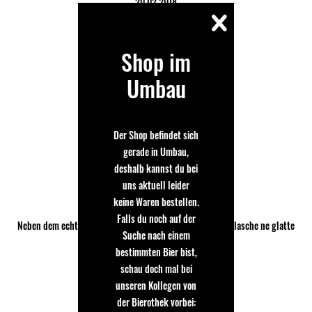
20.02.2018
sehr leckeres IPA
hat eine besondere Note
Shop im
Umbau
Sebastian
Der Shop befindet sich
22.01.2018
gerade in Umbau,
deshalb kannst du bei
Lekkkkkkkkker
uns aktuell leider
Das Zeug ist einfach ne Wucht!
keine Waren bestellen.
Falls du noch auf der
Neben dem echt schicken Design ist auch der Inhalt der Flasche ne glatte
Suche nach einem
1!
bestimmten Bier bist,
schau doch mal bei
unseren Kollegen von
der Bierothek vorbei: