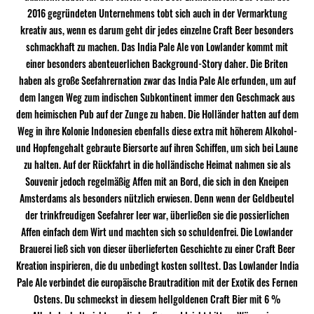
2016 gegründeten Unternehmens tobt sich auch in der Vermarktung
kreativ aus, wenn es darum geht dir jedes einzelne Craft Beer besonders
schmackhaft zu machen. Das India Pale Ale von Lowlander kommt mit
einer besonders abenteuerlichen Background-Story daher. Die Briten
haben als große Seefahrernation zwar das India Pale Ale erfunden, um auf
dem langen Weg zum indischen Subkontinent immer den Geschmack aus
dem heimischen Pub auf der Zunge zu haben. Die Holländer hatten auf dem
Weg in ihre Kolonie Indonesien ebenfalls diese extra mit höherem Alkohol-
und Hopfengehalt gebraute Biersorte auf ihren Schiffen, um sich bei Laune
zu halten. Auf der Rückfahrt in die holländische Heimat nahmen sie als
Souvenir jedoch regelmäßig Affen mit an Bord, die sich in den Kneipen
Amsterdams als besonders nützlich erwiesen. Denn wenn der Geldbeutel
der trinkfreudigen Seefahrer leer war, überließen sie die possierlichen
Affen einfach dem Wirt und machten sich so schuldenfrei. Die Lowlander
Brauerei ließ sich von dieser überlieferten Geschichte zu einer Craft Beer
Kreation inspirieren, die du unbedingt kosten solltest. Das Lowlander India
Pale Ale verbindet die europäische Brautradition mit der Exotik des Fernen
Ostens. Du schmeckst in diesem hellgoldenen Craft Bier mit 6 %