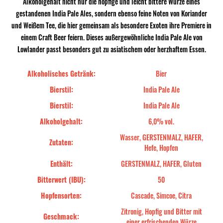
Alkoholgehalt nicht nur die hopfige und leicht bittere Würze eines
gestandenen India Pale Ales, sondern ebenso feine Noten von Koriander
und Weißem Tee, die hier gemeinsam als besondere Exoten ihre Premiere in
einem Craft Beer feiern. Dieses außergewöhnliche India Pale Ale von
Lowlander passt besonders gut zu asiatischem oder herzhaftem Essen.
Alkoholisches Getränk:
Bier
Bierstil:
India Pale Ale
Bierstil:
India Pale Ale
Alkoholgehalt:
6,0% vol.
Wasser, GERSTENMALZ, HAFER,
Zutaten:
Hefe, Hopfen
Enthält:
GERSTENMALZ, HAFER, Gluten
Bitterwert (IBU):
50
Hopfensorten:
Cascade, Simcoe, Citra
Zitronig, Hopfig und Bitter mit
Geschmack:
einer erfrischenden Würze