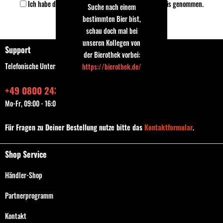
Ich habe die
Datenschutzbestimmungen
zur Kenntnis genommen.
Suche nach einem
bestimmten Bier bist,
Speichern
schau doch mal bei
unseren Kollegen von
Support
der Bierothek vorbei:
Telefonische Unterstützung und Beratung unter:
https://bierothek.de/
+49 0800 243768435
Mo-Fr, 09:00 - 16:00 Uhr
Für Fragen zu Deiner Bestellung nutze bitte das
Kontaktformular
.
Shop Service
Händler-Shop
Partnerprogramm
Kontakt