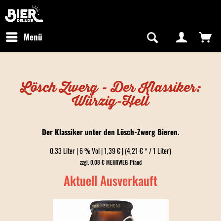
Newsletter abonnieren
Kostenfreier Versand in Deutschland
Hotline:
+49 0800 243768435
/ Mo-Fr: 09:00 - 16:00 Uhr
Menü
Lösch Zwerg - Der Klassiker:
Würzig-Hell
Der Klassiker unter den Lösch-Zwerg Bieren.
0.33 Liter | 6 % Vol | 1,39 € | (4,21 € * / 1 Liter)
zzgl. 0,08 € MEHRWEG-Pfand
Aktuell Ausverkauft