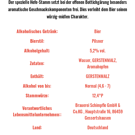
Der spezielle Hefe-Stamm setzt bei der offenen Bottichgärung besonders
aromatische Geschmackskomponenten frei. Dies verleiht dem Bier seinen
würzig-midlen Charakter.
Alkoholisches Getränk:
Bier
Bierstil:
Pilsner
Alkoholgehalt:
5,2% vol.
Wasser, GERSTENMALZ,
Zutaten:
Aromahopfen
Enthält:
GERSTENMALZ
Alkohol von bis:
Normal (4,6 - 7)
Stammwürze:
12,4°P
Brauerei Schimpfle GmbH &
Verantwortliches
Co.KG , Hauptstraße 16, 86459
Lebensmittelunternehmen::
Gessertshausen
Land:
Deutschland