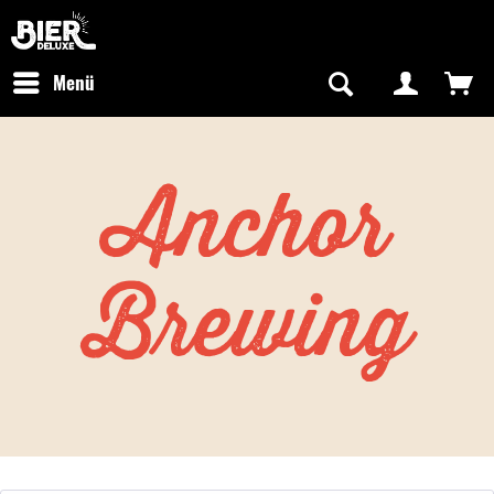
Newsletter abonnieren
Kostenfreier Versand in Deutschland
Hotline:
+49 0800 243768435
/ Mo-Fr: 09:00 - 16:00 Uhr
Menü
Anchor
Brewing