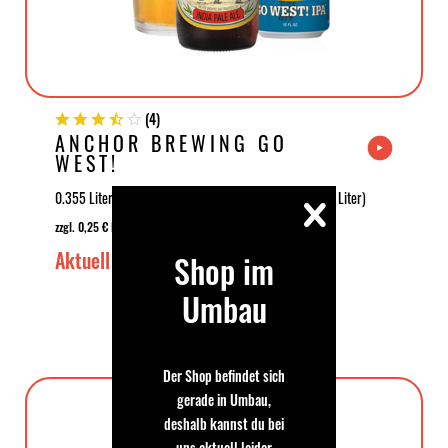
(
4
)
ANCHOR BREWING GO
WEST!
0.355 Liter | 6.7 % Vol | 4,19 €
3,07 € *
| (11,80 € * / 1 Liter)
zzgl. 0,25 € EINWEG Pfand
Aktuell Ausverkauft
Shop im
Aktuell Ausverkauft
Umbau
Der Shop befindet sich
Bierstil: Lagerbier
gerade in Umbau,
deshalb kannst du bei
uns aktuell leider