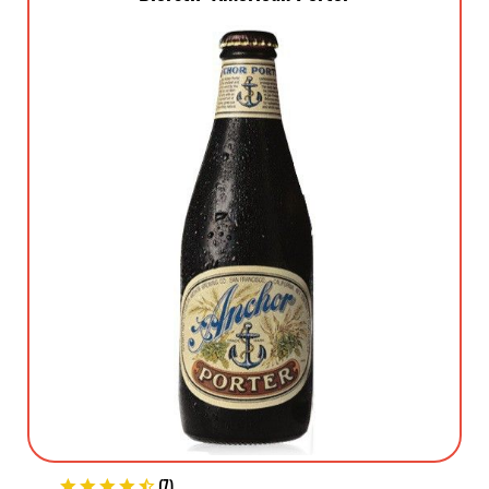
(
7
)