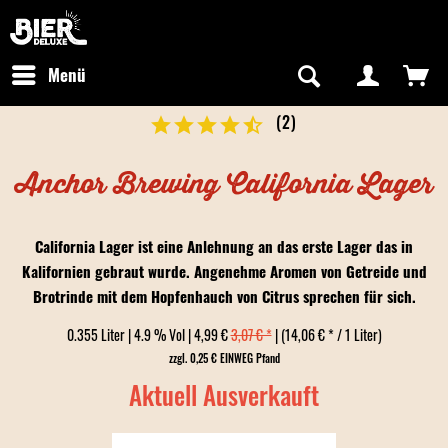
Newsletter abonnieren
Kostenfreier Versand in Deutschland
Hotline:
+49 0800 243768435
/ Mo-Fr: 09:00 - 16:00 Uhr
Menü
(
2
)
Anchor Brewing California Lager
California Lager ist eine Anlehnung an das erste Lager das in
Kalifornien gebraut wurde. Angenehme Aromen von Getreide und
Brotrinde mit dem Hopfenhauch von Citrus sprechen für sich.
0.355 Liter | 4.9 % Vol | 4,99 €
3,07 € *
| (14,06 € * / 1 Liter)
zzgl. 0,25 € EINWEG Pfand
Aktuell Ausverkauft