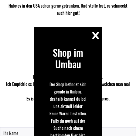
Habe es in den USA schon gerne getrunken. Und stelle fest, es schmeckt
auch hier gut!
Shop im
Jörg
13.12.2015
Umbau
Gern wieder.
Das Bier ist nicht so für alle Tage finde Ich.
Ich Empfehle es in einer gemütlichen Runde mit Freunden welchen man mal
Der Shop befindet sich
was anderes Anbieten möchte.
gerade in Umbau,
Es ist sehr ähnlich eines Europäischen Lagerbieres.
deshalb kannst du bei
uns aktuell leider
keine Waren bestellen.
Falls du noch auf der
Bewertung schreiben
Suche nach einem
bestimmten Bier bist,