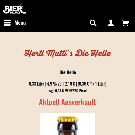
Newsletter abonnieren
Kostenfreier Versand in Deutschland
Hotline:
+49 0800 243768435
/ Mo-Fr: 09:00 - 16:00 Uhr
Menü
Hertl Mutti´s Die Helle
Die Helle
0.33 Liter | 4.9 % Vol | 2,10 € | (6,36 € * / 1 Liter)
zzgl. 0,08 € MEHRWEG-Pfand
Aktuell Ausverkauft