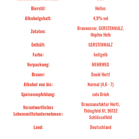
Bierstil:
Helles
Alkoholgehalt:
4,9% vol
Brauwasser, GERSTENMALZ,
Zutaten:
Hopfen Hefe
Enthält:
GERSTENMALZ
Farbe:
hellgelb
Verpackung:
MEHRWEG
Brauer:
David Hertl
Alkohol von bis:
Normal (4,6 - 7)
Speiseempfehlung:
solo Drink
Braumanufaktur Hertl,
Verantwortliches
Thüngfeld 61, 96132
Lebensmittelunternehmen::
Schlüsselfeld
Land:
Deutschland