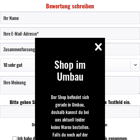
Bewertung schreiben
Shop im
Umbau
Der Shop befindet sich
Bitte geben Sie die Zeichenfolge in das nachfolgende Textfeld ein.
gerade in Umbau,
deshalb kannst du bei
uns aktuell leider
Die mit einem * markierten Felder sind Pflichtfelder.
keine Waren bestellen.
Falls du noch auf der
Ich habe die
Datenschutzbestimmungen
zur Kenntnis genommen.