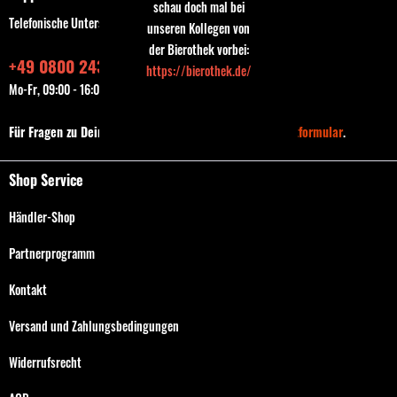
schau doch mal bei
Telefonische Unterstützung und Beratung unter:
unseren Kollegen von
der Bierothek vorbei:
+49 0800 243768435
https://bierothek.de/
Mo-Fr, 09:00 - 16:00 Uhr
Für Fragen zu Deiner Bestellung nutze bitte das
Kontaktformular
.
Shop Service
Händler-Shop
Partnerprogramm
Kontakt
Versand und Zahlungsbedingungen
Widerrufsrecht