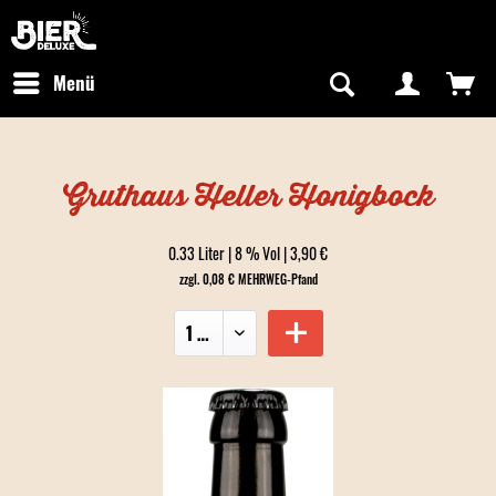
Newsletter abonnieren
Kostenfreier Versand in Deutschland
Hotline:
+49 0800 243768435
/ Mo-Fr: 09:00 - 16:00 Uhr
Menü
Gruthaus Heller Honigbock
0.33 Liter | 8 % Vol | 3,90 €
zzgl. 0,08 € MEHRWEG-Pfand