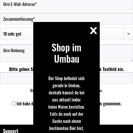
Shop im
Umbau
Bitte geben Sie die Zeichenfolge in das nachfolgende Textfeld ein.
Der Shop befindet sich
gerade in Umbau,
Die mit einem * markierten Felder sind Pflichtfelder.
deshalb kannst du bei
uns aktuell leider
Ich habe die
Datenschutzbestimmungen
zur Kenntnis genommen.
keine Waren bestellen.
Falls du noch auf der
Speichern
Suche nach einem
bestimmten Bier bist,
Support