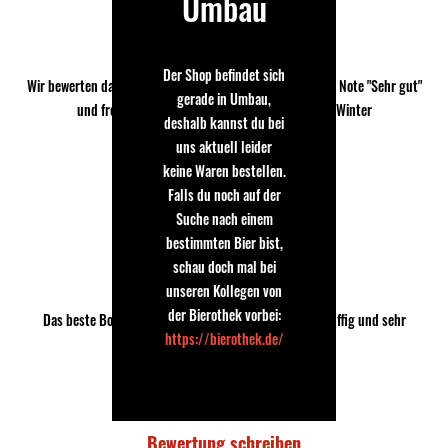
Umbau
Michael Zywietz und Maik Gradl
11.03.2020
Sehr gutes Bockbier
Der Shop befindet sich
Wir bewerten das Bitnurger Winterbock ebenfalls mit der Note "Sehr gut"
gerade in Umbau,
und freuen uns nur deswegen auf den nächsten Winter
deshalb kannst du bei
uns aktuell leider
keine Waren bestellen.
Falls du noch auf der
Suche nach einem
Günter Lubomierski
bestimmten Bier bist,
22.11.2019
schau doch mal bei
Bestes Bockbier von Bitburger
unseren Kollegen von
der Bierothek vorbei:
Das beste Bockbier was ich je getrunken habe, sehr süffig und sehr
https://bierothek.de/
schmackhaft.
Nur schade, das es limitiert ist.
Bewertung schreiben