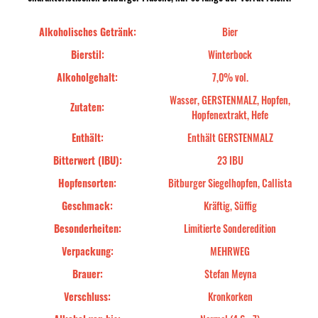
Alkoholisches Getränk:
Bier
Bierstil:
Winterbock
Alkoholgehalt:
7,0% vol.
Wasser, GERSTENMALZ, Hopfen,
Zutaten:
Hopfenextrakt, Hefe
Enthält:
Enthält GERSTENMALZ
Bitterwert (IBU):
23 IBU
Hopfensorten:
Bitburger Siegelhopfen, Callista
Geschmack:
Kräftig, Süffig
Besonderheiten:
Limitierte Sonderedition
Verpackung:
MEHRWEG
Brauer:
Stefan Meyna
Verschluss:
Kronkorken