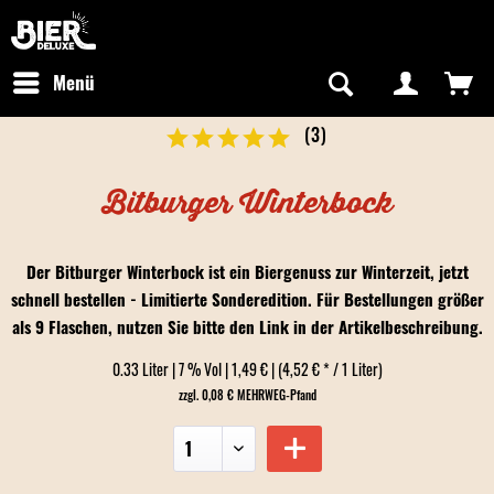
Newsletter abonnieren
Kostenfreier Versand in Deutschland
Hotline:
+49 0800 243768435
/ Mo-Fr: 09:00 - 16:00 Uhr
Menü
(
3
)
Bitburger Winterbock
Der Bitburger Winterbock ist ein Biergenuss zur Winterzeit, jetzt
schnell bestellen - Limitierte Sonderedition. Für Bestellungen größer
als 9 Flaschen, nutzen Sie bitte den Link in der Artikelbeschreibung.
0.33 Liter | 7 % Vol | 1,49 € | (4,52 € * / 1 Liter)
zzgl. 0,08 € MEHRWEG-Pfand