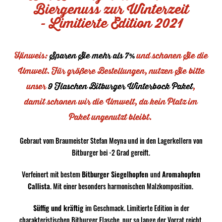
Biergenuss zur Winterzeit
- Limitierte Edition 2021
Hinweis
:
Sparen Sie mehr als 7%
und schonen Sie die
Umwelt. Für größere Bestellungen,
nutzen
Sie bitte
unser
9 Flaschen Bitburger Winterbock Pake
t
,
damit
schonen wir die Umwelt
, da
kein Platz
im
Paket
ungenutzt
bleibt.
Gebraut vom Braumeister Stefan Meyna und in den Lagerkellern von
Bitburger bei -2 Grad gereift.
Verfeinert mit bestem
Bitburger Siegelhopfen
und
Aromahopfen
Callista
. Mit einer besonders harmonischen Malzkomposition.
Süffig und kräftig
im Geschmack. Limitierte Edition in der
charakteristischen Bitburger Flasche, nur so lange der Vorrat reicht.