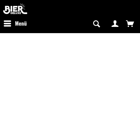
Newsletter abonnieren
Kostenfreier Versand in Deutschland
Hotline:
+49 0800 243768435
/ Mo-Fr: 09:00 - 16:00 Uhr
Menü