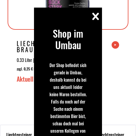
Shop im
Umbau
LIECHTENSTEINER
BRAUHAUS CLUB BIER
03 BOCK...
0.33 Liter | 6.8 % Vol | 3,89 € | (11,79 € * / 1 Liter)
Der Shop befindet sich
zzgl. 0,25 € EINWEG Pfand
gerade in Umbau,
Aktuell Ausverkauft
deshalb kannst du bei
uns aktuell leider
Aktuell Ausverkauft
keine Waren bestellen.
Falls du noch auf der
Suche nach einem
bestimmten Bier bist,
schau doch mal bei
unseren Kollegen von
Liechtensteiner
Liechtensteiner
Liechtensteiner
Liechtensteiner