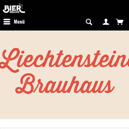
Newsletter abonnieren
Kostenfreier Versand in Deutschland
Hotline:
+49 0800 243768435
/ Mo-Fr: 09:00 - 16:00 Uhr
Menü
Liechtenstein
Brauhaus