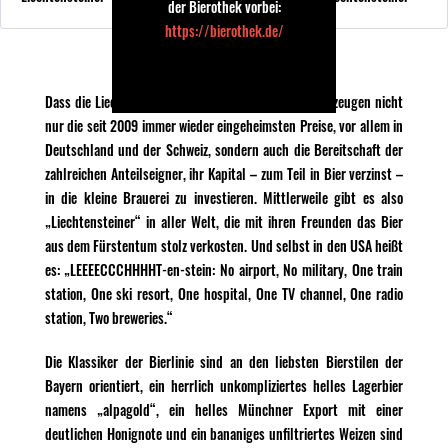
der Bierothek vorbei:
https://bierothek.de/
Liechtensteiner Brauhaus
Dass die Liechtensteiner ihr Handwerk verstehen, bezeugen nicht
nur die seit 2009 immer wieder eingeheimsten Preise, vor allem in
Deutschland und der Schweiz, sondern auch die Bereitschaft der
zahlreichen Anteilseigner, ihr Kapital – zum Teil in Bier verzinst –
in die kleine Brauerei zu investieren. Mittlerweile gibt es also
„Liechtensteiner“ in aller Welt, die mit ihren Freunden das Bier
aus dem Fürstentum stolz verkosten. Und selbst in den USA heißt
es: „LEEEECCCHHHHT-en-stein: No airport, No military, One train
station, One ski resort, One hospital, One TV channel, One radio
station, Two breweries.“
Die Klassiker der Bierlinie sind an den liebsten Bierstilen der
Bayern orientiert, ein herrlich unkompliziertes helles Lagerbier
namens „alpagold“, ein helles Münchner Export mit einer
deutlichen Honignote und ein bananiges unfiltriertes Weizen sind