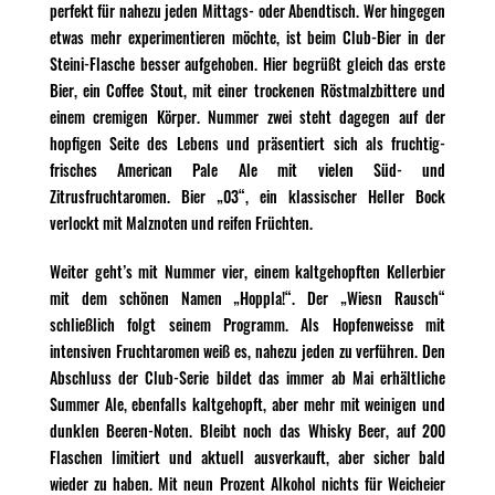
perfekt für nahezu jeden Mittags- oder Abendtisch. Wer hingegen
etwas mehr experimentieren möchte, ist beim Club-Bier in der
Steini-Flasche besser aufgehoben. Hier begrüßt gleich das erste
Bier, ein Coffee Stout, mit einer trockenen Röstmalzbittere und
einem cremigen Körper. Nummer zwei steht dagegen auf der
hopfigen Seite des Lebens und präsentiert sich als fruchtig-
frisches American Pale Ale mit vielen Süd- und
Zitrusfruchtaromen. Bier „03“, ein klassischer Heller Bock
verlockt mit Malznoten und reifen Früchten.
Weiter geht’s mit Nummer vier, einem kaltgehopften Kellerbier
mit dem schönen Namen „Hoppla!“. Der „Wiesn Rausch“
schließlich folgt seinem Programm. Als Hopfenweisse mit
intensiven Fruchtaromen weiß es, nahezu jeden zu verführen. Den
Abschluss der Club-Serie bildet das immer ab Mai erhältliche
Summer Ale, ebenfalls kaltgehopft, aber mehr mit weinigen und
dunklen Beeren-Noten. Bleibt noch das Whisky Beer, auf 200
Flaschen limitiert und aktuell ausverkauft, aber sicher bald
wieder zu haben. Mit neun Prozent Alkohol nichts für Weicheier