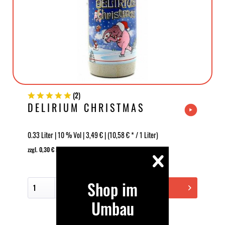
(
2
)
DELIRIUM CHRISTMAS
0.33 Liter | 10 % Vol | 3,49 € | (10,58 € * / 1 Liter)
zzgl. 0,30 € MEHRWEG-Pfand
Shop im
In den Warenkorb
Umbau