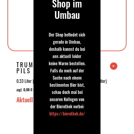
Shop im
Umbau
Der Shop befindet sich
gerade in Umbau,
deshalb kannst du bei
uns aktuell leider
keine Waren bestellen.
TRUMER IMPERIAL
PILS
Falls du noch auf der
Suche nach einem
0.33 Liter | 6.2 % Vol | 2,99 €
3,07 € *
| (9,06 € * / 1 Liter)
bestimmten Bier bist,
zzgl. 0,08 € MEHRWEG-Pfand
schau doch mal bei
Aktuell Ausverkauft
unseren Kollegen von
der Bierothek vorbei:
Aktuell Ausverkauft
https://bierothek.de/