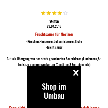
Steffen
23.04.2016
Fruchtsauer für Novizen
-Kirschen,Himbeeren,Johannisbeeren,Eiche
-leicht sauer
Gut als Übergang von den stark gezuckerten Sauerbieren (Lindemans,St.
Louis) zu den ungezuckerten (Cantillon,3 Fonteinen etc)
Shop im
Umbau
Fallaway
15.12.2015