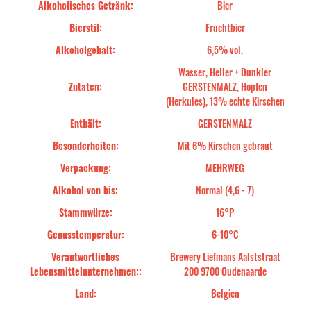
Alkoholisches Getränk:
Bier
Bierstil:
Fruchtbier
Alkoholgehalt:
6,5% vol.
Wasser, Heller + Dunkler
Zutaten:
GERSTENMALZ, Hopfen
(Herkules), 13% echte Kirschen
Enthält:
GERSTENMALZ
Besonderheiten:
Mit 6% Kirschen gebraut
Verpackung:
MEHRWEG
Alkohol von bis:
Normal (4,6 - 7)
Stammwürze:
16°P
Genusstemperatur:
6-10°C
Verantwortliches
Brewery Liefmans Aalststraat
Lebensmittelunternehmen::
200 9700 Oudenaarde
Land:
Belgien