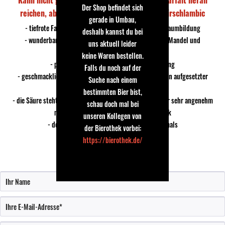
Kann nicht ganz an das Boon Kriek Mariage Parfait heran
Der Shop befindet sich
reichen, aber immer noch ein richtig gutes Kirschlambic
gerade in Umbau,
- tiefrote Farbe mit leichter, schnell zerfallender Schaumbildung
deshalb kannst du bei
- wunderbares Aroma nach Sauerkirschen und etwas Mandel und
uns aktuell leider
Marzipan
keine Waren bestellen.
- passende, gut moussierende Carbonisierung
Falls du noch auf der
- geschmacklich wirkt das ganze sehr natürlich, d.h. kein aufgesetzter
Suche nach einem
künstlicher Kirschgeschmack
bestimmten Bier bist,
- die Säure steht klar im Vordergrund, verbindet sich aber sehr angenehm
schau doch mal bei
mit einem leicht holzigen Kirschgeschmack
unseren Kollegen von
- der Abgang betont diese Säure dann nochmals
der Bierothek vorbei:
https://bierothek.de/
Bewertung schreiben