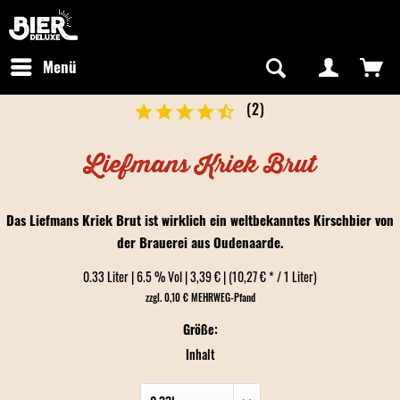
Newsletter abonnieren
Kostenfreier Versand in Deutschland
Hotline:
+49 0800 243768435
/ Mo-Fr: 09:00 - 16:00 Uhr
Menü
(
2
)
Liefmans Kriek Brut
Das Liefmans Kriek Brut ist wirklich ein weltbekanntes Kirschbier von
der Brauerei aus Oudenaarde.
0.33 Liter | 6.5 % Vol | 3,39 € | (10,27 € * / 1 Liter)
zzgl. 0,10 € MEHRWEG-Pfand
Größe:
Inhalt