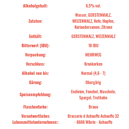
Alkoholgehalt:
6,5% vol.
Wasser, GERSTENMALZ,
Zutaten:
WEIZENMALZ, Hefe, Hopfen,
Koriandersamen, Zitrone
Enthält:
GERSTENMALZ, WEIZENMALZ
Bitterwert (IBU):
18 IBU
Verpackung:
MEHRWEG
Verschluss:
Kronkorken
Alkohol von bis:
Normal (4,6 - 7)
Gärung:
Obergärig
Endivien, Fenchel, Muscheln,
Speiseempfehlung:
Spargel, Truthahn
Flaschenfarbe:
Braun
Verantwortliches
Brasserie d Achouffe Achouffe 32
Lebensmittelunternehmen::
- 6666 Wibrin - Achouffe