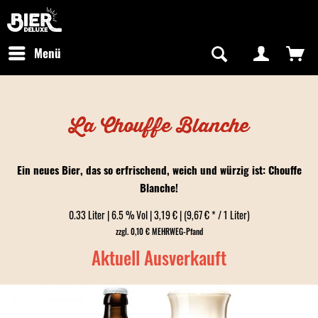
Newsletter abonnieren
Kostenfreier Versand in Deutschland
Hotline:
+49 0800 243768435
/ Mo-Fr: 09:00 - 16:00 Uhr
Menü
La Chouffe Blanche
Ein neues Bier, das so erfrischend, weich und würzig ist: Chouffe
Blanche!
0.33 Liter | 6.5 % Vol | 3,19 € | (9,67 € * / 1 Liter)
zzgl. 0,10 € MEHRWEG-Pfand
Aktuell Ausverkauft