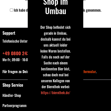
Shop im
Umbau
Ich habe die
Datenschutzbestimmungen
zur Kenntnis genommen.
Speichern
Der Shop befindet sich
Support
gerade in Umbau,
deshalb kannst du bei
Telefonische Unterstützung und Beratung unter:
uns aktuell leider
keine Waren bestellen.
+49 0800 243768435
Falls du noch auf der
Mo-Fr, 09:00 - 16:00 Uhr
Suche nach einem
bestimmten Bier bist,
Für Fragen zu Deiner Bestellung nutze bitte das
Kontaktformular
.
schau doch mal bei
unseren Kollegen von
Shop Service
der Bierothek vorbei:
https://bierothek.de/
Händler-Shop
Partnerprogramm