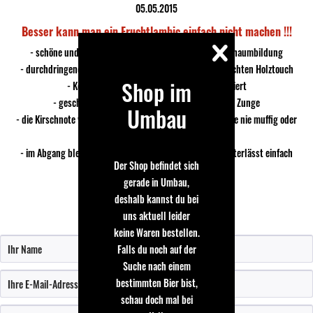
05.05.2015
Besser kann man ein Fruchtlambic einfach nicht machen !!!
- schöne undurchdringliche rote Farbe mit leichter Schaumbildung
- durchdringende säuerliche Kirscharomen mit einem leichten Holztouch
Shop im
- Kohlensäure perfekt zum Bier passend dosiert
- geschmacklich kitzelt die Säure richtig auf der Zunge
Umbau
- die Kirschnote wird nie aufdringlich süß bzw. die Fassnote nie muffig oder
stark holzig
- im Abgang bleibt alles harmonisch im Einklang und hinterlässt einfach
Der Shop befindet sich
eine fantastische Note
gerade in Umbau,
deshalb kannst du bei
uns aktuell leider
Bewertung schreiben
keine Waren bestellen.
Falls du noch auf der
Suche nach einem
bestimmten Bier bist,
schau doch mal bei