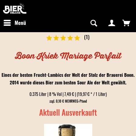
Newsletter abonnieren
Kostenfreier Versand in Deutschland
Hotline:
+49 0800 243768435
/ Mo-Fr: 09:00 - 16:00 Uhr
Menü
(
1
)
Boon Kriek Mariage Parfait
Eines der besten Frucht-Lambics der Welt der Stolz der Brauerei Boon.
2014 wurde dieses Bier zum besten Sour Ale der Welt gewählt.
0.375 Liter | 8 % Vol | 7,49 € | (19,97 € * / 1 Liter)
zzgl. 0,10 € MEHRWEG-Pfand
Aktuell Ausverkauft