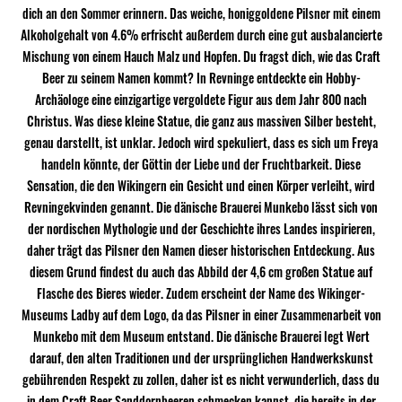
dich an den Sommer erinnern. Das weiche, honiggoldene Pilsner mit einem
Alkoholgehalt von 4.6% erfrischt außerdem durch eine gut ausbalancierte
Mischung von einem Hauch Malz und Hopfen. Du fragst dich, wie das Craft
Beer zu seinem Namen kommt? In Revninge entdeckte ein Hobby-
Archäologe eine einzigartige vergoldete Figur aus dem Jahr 800 nach
Christus. Was diese kleine Statue, die ganz aus massiven Silber besteht,
genau darstellt, ist unklar. Jedoch wird spekuliert, dass es sich um Freya
handeln könnte, der Göttin der Liebe und der Fruchtbarkeit. Diese
Sensation, die den Wikingern ein Gesicht und einen Körper verleiht, wird
Revningekvinden genannt. Die dänische Brauerei Munkebo lässt sich von
der nordischen Mythologie und der Geschichte ihres Landes inspirieren,
daher trägt das Pilsner den Namen dieser historischen Entdeckung. Aus
diesem Grund findest du auch das Abbild der 4,6 cm großen Statue auf
Flasche des Bieres wieder. Zudem erscheint der Name des Wikinger-
Museums Ladby auf dem Logo, da das Pilsner in einer Zusammenarbeit von
Munkebo mit dem Museum entstand. Die dänische Brauerei legt Wert
darauf, den alten Traditionen und der ursprünglichen Handwerkskunst
gebührenden Respekt zu zollen, daher ist es nicht verwunderlich, dass du
in dem Craft Beer Sanddornbeeren schmecken kannst, die bereits in der