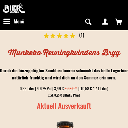
Newsletter abonnieren
Kostenfreier Versand in Deutschland
Hotline:
+49 0800 243768435
/ Mo-Fr: 09:00 - 16:00 Uhr
Menü
(
1
)
Munkebo Revningkvindens Bryg
Durch die hinzugefügten Sanddornbeeren schmeckt das helle Lagerbier
natürlich fruchtig und wird dich an den Sommer erinnern.
0.33 Liter | 4.6 % Vol | 3,49 €
3,58 € *
| (10,58 € * / 1 Liter)
zzgl. 0,25 € EINWEG Pfand
Aktuell Ausverkauft