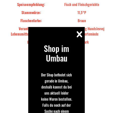
Speiseempfehlung:
Fisch und Fleischgerichte
Stammwürze:
11,5°P
Flaschenfarbe:
Braun
Verantwortliches
Munkebo Mikrobryg Hundslevvej
Lebensmittelunternehmen::
141, DK5300 Kerteminde
Land:
Dänemark
Shop im
Umbau
Holger
Der Shop befindet sich
08.04.2018
gerade in Umbau,
Ordentlich gebrautes Bier
deshalb kannst du bei
Sehr gutes Lager.
uns aktuell leider
keine Waren bestellen.
Falls du noch auf der
Bewertung schreiben
Suche nach einem