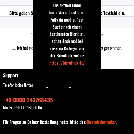
uns aktuell leider
keine Waren bestellen.
Bitte geben Sie die Zeichenfolge in das nachfolgende Textfeld ein.
Falls du noch auf der
Suche nach einem
bestimmten Bier bist,
Die mit einem * markierten Felder sind Pflichtfelder.
schau doch mal bei
Ich habe die
Datenschutzbestimmungen
zur Kenntnis genommen.
unseren Kollegen von
der Bierothek vorbei:
https://bierothek.de/
Speichern
Support
Telefonische Unterstützung und Beratung unter:
+49 0800 243768435
Mo-Fr, 09:00 - 16:00 Uhr
Für Fragen zu Deiner Bestellung nutze bitte das
Kontaktformular
.