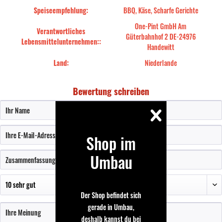
Speiseempfehlung:
BBQ, Käse, Scharfe Gerichte
One-Pint GmbH Am
Verantwortliches
Güterbahnhof 2 DE-24976
Lebensmittelunternehmen::
Handewitt
Land:
Niederlande
Bewertung schreiben
Shop im
Umbau
Der Shop befindet sich
gerade in Umbau,
deshalb kannst du bei