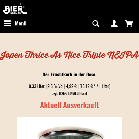
Newsletter abonnieren
Kostenfreier Versand in Deutschland
Hotline:
+49 0800 243768435
/ Mo-Fr: 09:00 - 16:00 Uhr
Menü
Jopen Thrice As Nice Triple NEIPA
Der Fruchtkorb in der Dose.
0.33 Liter | 9.5 % Vol | 4,99 € | (15,12 € * / 1 Liter)
zzgl. 0,25 € EINWEG Pfand
Aktuell Ausverkauft