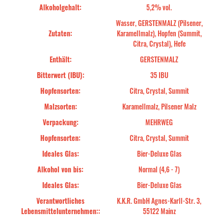
Alkoholgehalt:
5,2% vol.
Wasser, GERSTENMALZ (Pilsener,
Zutaten:
Karamellmalz), Hopfen (Summit,
Citra, Crystal), Hefe
Enthält:
GERSTENMALZ
Bitterwert (IBU):
35 IBU
Hopfensorten:
Citra, Crystal, Summit
Malzsorten:
Karamellmalz, Pilsener Malz
Verpackung:
MEHRWEG
Hopfensorten:
Citra, Crystal, Summit
Ideales Glas:
Bier-Deluxe Glas
Alkohol von bis:
Normal (4,6 - 7)
Ideales Glas:
Bier-Deluxe Glas
Verantwortliches
K.K.R. GmbH Agnes-Karll-Str. 3,
Lebensmittelunternehmen::
55122 Mainz