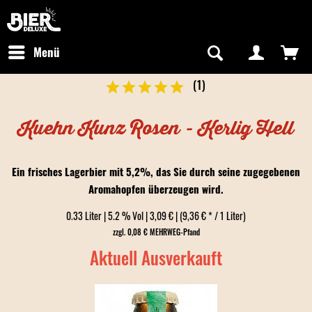
Newsletter abonnieren
Kostenfreier Versand in Deutschland
Hotline:
+49 0800 243768435
/ Mo-Fr: 09:00 - 16:00 Uhr
Menü
(
1
)
Kuehn Kunz Rosen - Kerlig Hell
Ein frisches Lagerbier mit 5,2%, das Sie durch seine zugegebenen
Aromahopfen überzeugen wird.
0.33 Liter | 5.2 % Vol | 3,09 € | (9,36 € * / 1 Liter)
zzgl. 0,08 € MEHRWEG-Pfand
Aktuell Ausverkauft