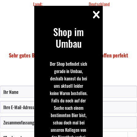
Land:
Deutschland
Shop im
Ralf Böcker
Umbau
19.11.2015
Sehr gutes Bier hat voll mein Geschmack getroffen perfekt
Der Shop befindet sich
gerade in Umbau,
deshalb kannst du bei
Bewertung schreiben
uns aktuell leider
keine Waren bestellen.
Falls du noch auf der
Suche nach einem
bestimmten Bier bist,
schau doch mal bei
unseren Kollegen von