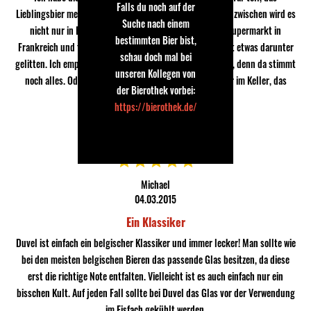
Falls du noch auf der
Lieblingsbier meines Schwiegervaters und meines auch. Inzwischen wird es
Suche nach einem
nicht nur in Belgien verkauft sondern auch in jedem Supermarkt in
bestimmten Bier bist,
Frankreich und teils auch in Spanien. M.E. hat die Qualität etwas darunter
schau doch mal bei
gelitten. Ich empfehle deshalb, die größeren 0,7l Flaschen, denn da stimmt
unseren Kollegen von
noch alles. Oder man lässt die kleinen Flaschen ein Jahr im Keller, das
der Bierothek vorbei:
steigert dn Genuss.
https://bierothek.de/
Michael
04.03.2015
Ein Klassiker
Duvel ist einfach ein belgischer Klassiker und immer lecker! Man sollte wie
bei den meisten belgischen Bieren das passende Glas besitzen, da diese
erst die richtige Note entfalten. Vielleicht ist es auch einfach nur ein
bisschen Kult. Auf jeden Fall sollte bei Duvel das Glas vor der Verwendung
im Eisfach gekühlt werden.