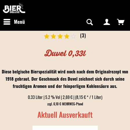
Newsletter abonnieren
Kostenfreier Versand in Deutschland
Hotline:
+49 0800 243768435
/ Mo-Fr: 09:00 - 16:00 Uhr
Menü
(
3
)
Duvel 0,33l
Diese belgische Bierspezialität wird noch nach dem Originalrezept von
1918 gebraut. Der Geschmack des Duvel zeichnet sich durch seine
fruchtigen Aromen und der feinperligen Kohlensäure aus.
0.33 Liter | 5.2 % Vol | 2,69 € | (8,15 € * / 1 Liter)
zzgl. 0,10 € MEHRWEG-Pfand
Aktuell Ausverkauft