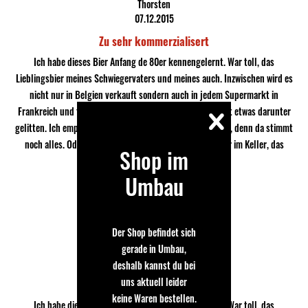
Thorsten
07.12.2015
Zu sehr kommerzialisert
Ich habe dieses Bier Anfang de 80er kennengelernt. War toll, das
Lieblingsbier meines Schwiegervaters und meines auch. Inzwischen wird es
nicht nur in Belgien verkauft sondern auch in jedem Supermarkt in
Frankreich und teils auch in Spanien. M.E. hat die Qualität etwas darunter
gelitten. Ich empfehle deshalb, die größeren 0,7l Flaschen, denn da stimmt
noch alles. Oder man lässt die kleinen Flaschen ein Jahr im Keller, das
Shop im
steigert dn Genuss.
Umbau
Der Shop befindet sich
Thorsten
gerade in Umbau,
06.12.2015
deshalb kannst du bei
uns aktuell leider
Zu sehr kommerzialisert
keine Waren bestellen.
Ich habe dieses Bier Anfang de 80er kennengelernt. War toll, das