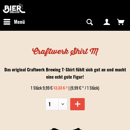
Newsletter abonnieren
Kostenfreier Versand in Deutschland
Hotline:
+49 0800 243768435
/ Mo-Fr: 09:00 - 16:00 Uhr
Menü
Craftwerk Shirt M
Das original Craftwerk Brewing T-Shirt fühlt sich gut an und macht
eine echt gute Figur!
1 Stück 9,99 €
13,33 € *
| (9,99 € * / 1 Stück)