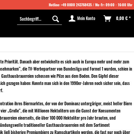
Hotline:
+49 0800 243768435
/ Mo-Fr: 09:00 - 16:00 Uhr
Mein Konto
0,00 € *
ste Priorität. Danach aber entwickelte es sich auch in Europa mehr und mehr zum
rnsehmarken“, die TV-Werbepartner von Bundesliga und Formel 1 wurden, schien in
 Gasthausbrauereien schossen wie Pilze aus dem Boden. Den Gipfel dieser
 sich gezogen haben: Konnte man sich in den 1990er-Jahren noch sicher sein, dass
f.
tration ihres Biermarktes, der von der Dominanz untergäriger, meist heller Biere
 vier „Große“, die mit Millionen Hektolitern um die Gunst der Konsumenten
auereien einerseits, die über 100 000 Hektoliter pro Jahr brauten, und
Gründungswelle traditioneller Gasthausbrauereien mit dem Sortiment
ik ließ bisherige Premiumbiere zu Ramschartikeln werden, die fast nur noch über