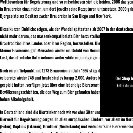
Wettbewerben für Begeisterung und so entschlossen sich die beiden, 2006 das gem
in Brauereien einzumieten, um dort jeweils seine Rezepturen umzusetzen. 2009 gab 
Bjergsø stolzer Besitzer zweier Brauereien in San Diego und New York.
Diese kurzen Einblicke zeigen, wie der Wandel spätestens ab 2007 in der deutsche
nicht mehr darum, das massenkompatibelste Bier herzustellen, sondern die jeweili
Brautradition ihres Landes oder ihrer Region, herzustellen. Die Konsumenten entw
kleiner Brauereien gab Menschen wieder ein Gefühl von Heimat. Diese Entwicklun
Lust, das elterliche Unternehmen weiterzuführen, und gingen auf die Braumeistersc
Nach einem Tiefpunkt mit 1273 Brauereien im Jahr 1997 stieg die Zahl bis heute wi
es bereits wieder 745 und heute sind es knapp 2.000. Andere klassische Bierländer
Der Shop b
gespielt hatten, verfügen jetzt über eine lebendige Bierszene: Finnland (100), Fran
Falls du 
Bevölkerungsschichten, die den Weg zum Bier gefunden haben. So ist in Frankreich 
hohen Alkoholgehalt.
In Deutschland sind die Biertrinker nach wie vor eher älter und männlich, während 
Bierwelt für Begeisterung sorgen. In allen europäischen Ländern, vor allem im Nor
(Polen), Keptinis (Litauen), Gruitbier (Niederlande) und viele deutsche Biere wie 