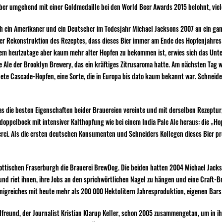
ber umgehend mit einer Goldmedaille bei den World Beer Awards 2015 belohnt, viel
ich ein Amerikaner und ein Deutscher im Todesjahr Michael Jacksons 2007 an ein ga
er Rekonstruktion des Rezeptes, dass dieses Bier immer am Ende des Hopfenjahres e
em heutzutage aber kaum mehr alter Hopfen zu bekommen ist, erwies sich das Unterf
e Ale der Brooklyn Brewery, das ein kräftiges Zitrusaroma hatte. Am nächsten Tag w
ete Cascade-Hopfen, eine Sorte, die in Europa bis dato kaum bekannt war. Schneid
 das die besten Eigenschaften beider Brauereien vereinte und mit derselben Rezept
ppelbock mit intensiver Kalthopfung wie bei einem India Pale Ale heraus: die „Hop
rei. Als die ersten deutschen Konsumenten und Schneiders Kollegen dieses Bier pr
ttischen Fraserburgh die Brauerei BrewDog. Die beiden hatten 2004 Michael Jackso
nd riet ihnen, ihre Jobs an den sprichwörtlichen Nagel zu hängen und eine Craft-B
nigreiches mit heute mehr als 200 000 Hektolitern Jahresproduktion, eigenen Bars 
reund, der Journalist Kristian Klarup Keller, schon 2005 zusammengetan, um in ih