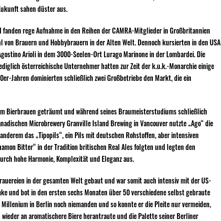
Zukunft sahen düster aus.
und fanden rege Aufnahme in den Reihen der CAMRA-Mitglieder in Großbritannien
Zahl von Brauern und Hobbybrauern in der Alten Welt. Dennoch kursierten in den USA
 Agostino Arioli in dem 3000-Seelen-Ort Lurago Marinone in der Lombardei. Die
Lediglich österreichische Unternehmer hatten zur Zeit der k.u.k.-Monarchie einige
0er-Jahren dominierten schließlich zwei Großbetriebe den Markt, die ein
i vom Bierbrauen geträumt und während seines Braumeisterstudiums schließlich
kanadischen Microbrewery Granville Island Brewing in Vancouver nutzte „Ago“ die
nderem das „Tipopils“, ein Pils mit deutschen Rohstoffen, aber intensiven
amon Bitter“ in der Tradition britischen Real Ales folgten und legten den
durch hohe Harmonie, Komplexität und Eleganz aus.
Brauereien in der gesamten Welt gebaut und war somit auch intensiv mit der US-
e und bot in den ersten sechs Monaten über 50 verschiedene selbst gebraute
m Millenium in Berlin noch niemanden und so konnte er die Pleite nur vermeiden,
h wieder an aromatischere Biere herantraute und die Palette seiner Berliner