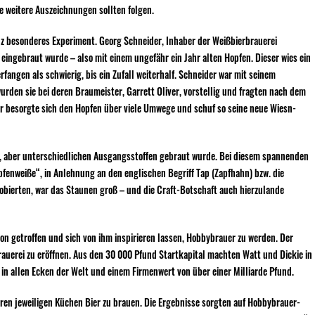
e weitere Auszeichnungen sollten folgen.
nz besonderes Experiment. Georg Schneider, Inhaber der Weißbierbrauerei
ingebraut wurde – also mit einem ungefähr ein Jahr alten Hopfen. Dieser wies ein
angen als schwierig, bis ein Zufall weiterhalf. Schneider war mit seinem
urden sie bei deren Braumeister, Garrett Oliver, vorstellig und fragten nach dem
er besorgte sich den Hopfen über viele Umwege und schuf so seine neue Wiesn-
ur, aber unterschiedlichen Ausgangsstoffen gebraut wurde. Bei diesem spannenden
fenweiße“, in Anlehnung an den englischen Begriff Tap (Zapfhahn) bzw. die
obierten, war das Staunen groß – und die Craft-Botschaft auch hierzulande
n getroffen und sich von ihm inspirieren lassen, Hobbybrauer zu werden. Der
rauerei zu eröffnen. Aus den 30 000 Pfund Startkapital machten Watt und Dickie in
in allen Ecken der Welt und einem Firmenwert von über einer Milliarde Pfund.
ren jeweiligen Küchen Bier zu brauen. Die Ergebnisse sorgten auf Hobbybrauer-