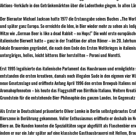
Aktions-Verkäufe in den Getränkemärkten über die Ladentheke gingen. In allen Län
Der Bierautor Michael Jackson hatte 1977 die Erstausgabe seines Buches „The Wor
und später ganz Europa. So erreichte die Idee, in Bier wieder mehr zu sehen als l
Witze wie „German Beer is like a dead Rabbit – no Hops!“ Die wohl erste europäisc
italienische Bierwelt hatte – ganz in der Tradition der alten Römer – im 20. Jahrhu
lokale Brauereien gegründet, die nach dem Ende des Ersten Weltkrieges in italien
untergäriges, helles, leicht bitteres Bier herstellten – Peroni und Moretti.
Erst 1995 legalisierte das italienische Parlament das Hausbrauen und ermöglichte
entstanden die ersten kreativen, damals noch illegalen Sude in den eigenen vier 
neue Gesetzeslage und eröffnete Anfang April 1996 den ersten Brewpub Italiens mit
Aromahopfennoten – bis heute das Flaggschiff von Birrificio Italiano. Weitere Krea
Grundstein für die entstehende Bier-Philosophie des ganzen Landes. Im Gegensatz 
Als Erster in Deutschland präsentierte Oliver Lemke in Berlin selbstgebrautes Cra
Bierszene in Berührung gekommen. Voller Enthusiasmus eröffnete er deshalb im 
Biere an. Die Kunden konnten die Spezialitäten sogar abgefüllt als Flaschenbier e
indem er nur ein Jahr später auf eine klassische Gasthausbrauerei mit Hellem, Brau