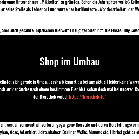
einsame Unternehmen „Mikkeller“ zu gründen. Schon ein Jahr später verließ Keller
er seine Stelle als Lehrer auf und wurde der berühmteste „Wanderarbeiter“ der Wel
n, aber auch gesamteuropäischen Bierwelt Einzug gehalten hat. Die Einstellung sow
gen Besonderheiten und Entstehungsgeschichten in den Vordergrund zu stellen. Die
ickelten eine zunehmende Bereitschaft, etwas mehr Geld auf den Tisch zu legen, we
g führte außerdem dazu, dass Brauen wieder „sexy“ wurde. Die nachfolgenden Gene
Shop im Umbau
hule – so ist mittlerweile das Brauereisterben in Deutschland gestoppt.
eder auf über 1.400 an. In den meisten Ländern Europas war der Nachholbedarf jedo
 legten ebenfalls deutlich zu: Belgien (heute 230 Brauereien), Tschechien (400) un
efindet sich gerade in Umbau, deshalb kannst du bei uns aktuell leider keine Waren
kreich (800), Italien (700), Portugal (70), Spanien (430) und Schweden (220). Dabei
noch auf der Suche nach einem bestimmten Bier bist, schau doch mal bei unseren Ko
Bier das Getränk der Jugend, die sich so von den Wein trinkenden Eltern abgrenzen
der Bierothek vorbei:
https://bierothek.de/
die Finnen ihr Bier sogar mit in die Familiensauna nehmen. Bei den Bierstilen sind 
den, werden vermeintlich verloren gegangene Bierstile und deren Herstellungsverfah
Broyhan, Gose, Adambier, Lichtenhainer, Berliner Weiße, Mumme etc. Hierbei geht es